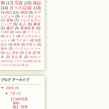
難
(17)
写真
(15)
雑誌
(14)
日々の記録
(13)
PEAKS
(12)
WEB
(8)
ギア
レビュー
(8)
インタビュー
(7)
冒険
(7)
トレイルラン
ニング
(5)
岳人
(5)
書籍
(5)
書評
(5)
栗城史多
(5)
TJAR
(4)
note
(4)
イベント
(4)
カメラ
(4)
デジタルガジ
ェット
(4)
ライター
(4)
地図
読み
(4)
探検
(4)
沢登り
(3)
海外
(3)
バックカントリー
(2)
山と溪谷
(2)
広告
(2)
映
画
(2)
登山家
(2)
ROCK &
SNOW
(1)
ブログ
(1)
動画
(1)
南
アルプス
(1)
山小屋
(1)
ブログ アーカイブ
▼
2026
(5)
▼
7月
(2)
【TJAR写真
集転
載】”世界