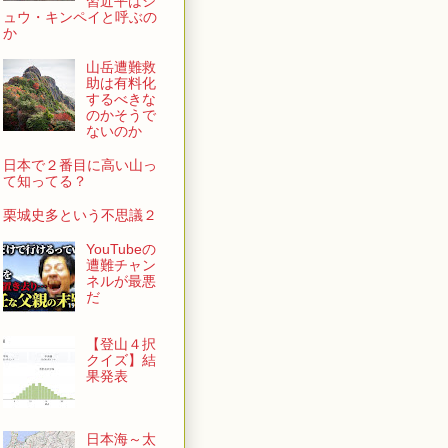
習近平はシ
ュウ・キンペイと呼ぶの
か
山岳遭難救
助は有料化
するべきな
のかそうで
ないのか
日本で２番目に高い山っ
て知ってる？
栗城史多という不思議２
YouTubeの
遭難チャン
ネルが最悪
だ
【登山４択
クイズ】結
果発表
日本海～太