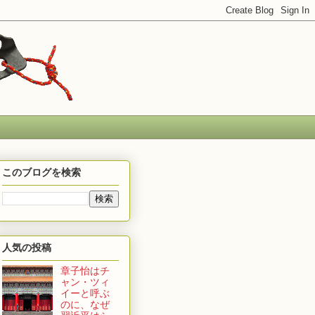
このブログを検索
人気の投稿
章子怡はチ
ャン・ツィ
イーと呼ぶ
のに、なぜ