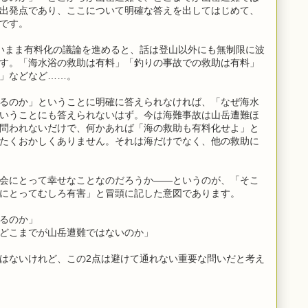
出発点であり、ここについて明確な答えを出してはじめて、
です。
いまま有料化の議論を進めると、話は登山以外にも無制限に波
す。「海水浴の救助は有料」「釣りの事故での救助は有料」
」などなど……。
るのか」ということに明確に答えられなければ、「なぜ海水
いうことにも答えられないはず。今は海難事故は山岳遭難ほ
問われないだけで、何かあれば「海の救助も有料化せよ」と
たくおかしくありません。それは海だけでなく、他の救助に
会にとって幸せなことなのだろうか――というのが、「そこ
にとってむしろ有害」と冒頭に記した意図であります。
るのか」
どこまでが山岳遭難ではないのか」
はないけれど、この2点は避けて通れない重要な問いだと考え