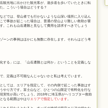
岳観光地に出かけた観光客が、遊歩道を歩いていたときに転
た。こういう場合はどうする？
などでは、登山者でも行かないような山深い場所に入り込ん
こで事故が起こった場合は、普通の登山より難しい救助が要
す。これも山岳遭難と見なして費用を請求すべきでしょう
ゾーンの事例はほかにも無数に存在します。それらはどう考
化する」には、「山岳遭難とは何か」ということを定義しな
で、定義は不可能なんじゃないかと私は考えています。
としては、エリアを指定して、その内側で起こった事故はす
うやり方です。富士山など、ひとつの山限定で有料化を行な
現実性が高いでしょう。2018年に埼玉県がヘリコプター救助
となる範囲はやはり
エリアで指定しています
。
これを行なうとなると、すべての地域で指定エリアの細かな