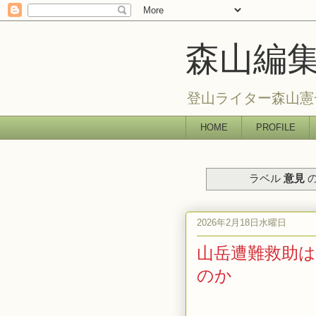
森山編
登山ライター森山憲
HOME
PROFILE
ラベル
意見
の
2026年2月18日水曜日
山岳遭難救助
のか