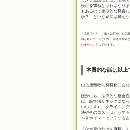
検討を重ねなければなりま
もあるので定期的な見直し
か？ という疑問は拭えな
＊余談ですが、「山とは何か」を定
山と呼んでいるだけで、高さや傾斜
いません
」としています。
本質的な話は以上
山岳遭難救助有料化にあた
ほかにも、法律的な整合性
は、航空法がネックになっ
いいます）、クライミング
法やそのコストはどうする
べきポイントはいくつもあ
「なぜ登山だけを有料にす