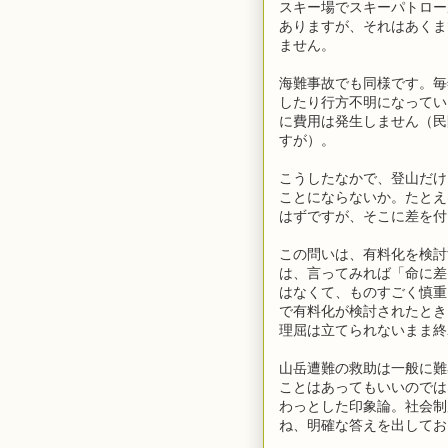
スキー場でスキーパトロー
ありますが、それはあくま
ません。
海難事故でも同様です。毎年
したり行方不明になってい
に費用は発生しません（民
すが）。
こうしたなかで、登山だけ
ことにならないか。たとえ
はずですが、そこに差を付
この問いは、有料化を検討
は、言ってみれば「命に差
はなくて、ものすごく慎重
で有料化が検討されたとき
理屈は立てられないまま終
山岳遭難の救助は一般に難
ことはあってもいいのでは
わっとした印象論。社会制
ね、明確な答えを出してお