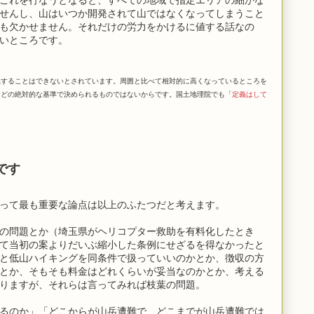
せんし、山はいつか開発されて山ではなくなってしまうこと
も欠かせません。それだけの労力をかけるに値する話なの
いところです。
義することはできないとされています。周囲と比べて相対的に高くなっているところを
などの絶対的な基準で決められるものではないからです。国土地理院でも「
定義はして
です
って最も重要な論点は以上のふたつだと考えます。
の問題とか（埼玉県がヘリコプター救助を有料化したとき
て当初の案よりだいぶ縮小した条例にせざるを得なかったと
と低山ハイキングを同条件で扱っていいのかとか、徴収の方
とか、そもそも料金はどれくらいが妥当なのかとか、考える
りますが、それらは言ってみれば枝葉の問題。
るのか」「どこからが山岳遭難で、どこまでが山岳遭難では