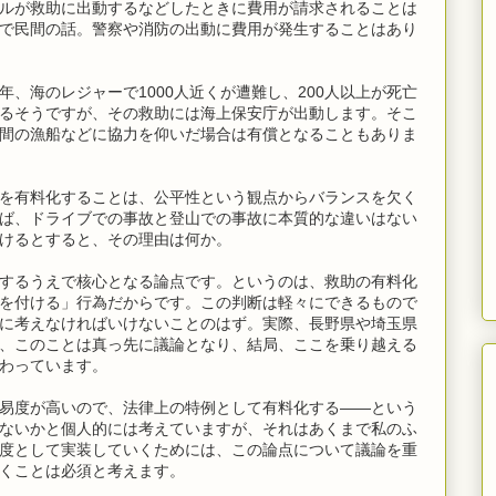
ルが救助に出動するなどしたときに費用が請求されることは
で民間の話。警察や消防の出動に費用が発生することはあり
、海のレジャーで1000人近くが遭難し、200人以上が死亡
るそうですが、その救助には海上保安庁が出動します。そこ
間の漁船などに協力を仰いだ場合は有償となることもありま
を有料化することは、公平性という観点からバランスを欠く
ば、ドライブでの事故と登山での事故に本質的な違いはない
けるとすると、その理由は何か。
するうえで核心となる論点です。というのは、救助の有料化
を付ける」行為だからです。この判断は軽々にできるもので
に考えなければいけないことのはず。実際、長野県や埼玉県
、このことは真っ先に議論となり、結局、ここを乗り越える
わっています。
易度が高いので、法律上の特例として有料化する――という
ないかと個人的には考えていますが、それはあくまで私のふ
度として実装していくためには、この論点について議論を重
くことは必須と考えます。