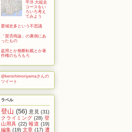
平洋 大縦走
コースをい
ろいろ考え
てみよう
栗城史多という不思議
「賛否両論」の裏側にあ
ったもの
盗用とか無断転載とか著
作権のもろもろ
@kenichimoriyamaさんの
ツイート
ラベル
登山
(56)
意見
(31)
クライミング
(28)
登
山用具
(22)
報道
(19)
編集
(19)
文章
(17)
遭