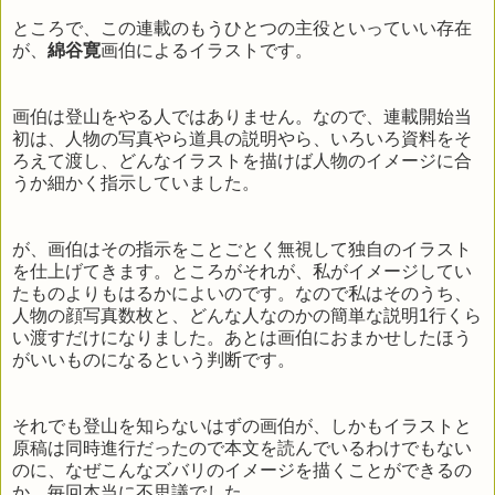
ところで、この連載のもうひとつの主役といっていい存在
が、
綿谷寛
画伯によるイラストです。
画伯は登山をやる人ではありません。なので、連載開始当
初は、人物の写真やら道具の説明やら、いろいろ資料をそ
ろえて渡し、どんなイラストを描けば人物のイメージに合
うか細かく指示していました。
が、画伯はその指示をことごとく無視して独自のイラスト
を仕上げてきます。ところがそれが、私がイメージしてい
たものよりもはるかによいのです。なので私はそのうち、
人物の顔写真数枚と、どんな人なのかの簡単な説明1行くら
い渡すだけになりました。あとは画伯におまかせしたほう
がいいものになるという判断です。
それでも登山を知らないはずの画伯が、しかもイラストと
原稿は同時進行だったので本文を読んでいるわけでもない
のに、なぜこんなズバリのイメージを描くことができるの
か、毎回本当に不思議でした。