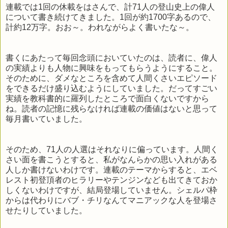
連載では1回の休載をはさんで、計71人の登山史上の偉人
について書き続けてきました。1回が約1700字あるので、
計約12万字。おお～。われながらよく書いたな～。
書くにあたって毎回念頭においていたのは、読者に、偉人
の実績よりも人物に興味をもってもらうようにすること。
そのために、ダメなところを含めて人間くさいエピソード
をできるだけ盛り込むようにしていました。だってすごい
実績を教科書的に羅列したところで面白くないですから
ね。読者の記憶に残らなければ連載の価値はないと思って
毎月書いていました。
そのため、71人の人選はそれなりに偏っています。人間く
さい面を書こうとすると、私がなんらかの思い入れがある
人しか書けないわけです。連載のテーマからすると、エベ
レスト初登頂者のヒラリーやテンジンなども出てきておか
しくないわけですが、結局登場していません。シェルパ枠
からは代わりにバブ・チリなんてマニアックな人を登場さ
せたりしていました。