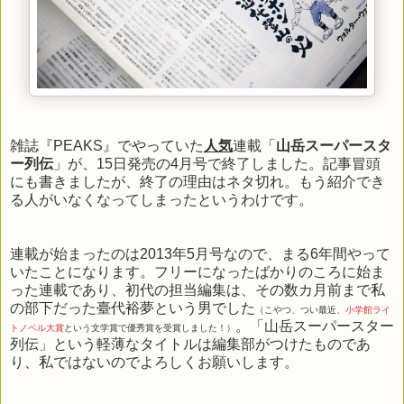
雑誌『PEAKS』でやっていた
人気
連載「
山岳スーパースタ
ー列伝
」が、15日発売の4月号で終了しました。記事冒頭
にも書きましたが、終了の理由はネタ切れ。もう紹介でき
る人がいなくなってしまったというわけです。
連載が始まったのは2013年5月号なので、まる6年間やって
いたことになります。フリーになったばかりのころに始ま
った連載であり、初代の担当編集は、その数カ月前まで私
の部下だった臺代裕夢という男でした
（こやつ、つい最近、
小学館ライ
。「山岳スーパースター
トノベル大賞
という文学賞で優秀賞を受賞しました！）
列伝」という軽薄なタイトルは編集部がつけたものであ
り、私ではないのでよろしくお願いします。