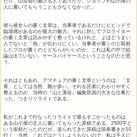
たり、山岳会の書ける人であったり。ショップや山小屋の
人に書いてもらうことも少なくなかった。
彼ら彼女らの書く文章は、当事者であるだけにビビッドで
臨場感があるのが最大の魅力。それに対してプロライター
の書く文章は読みやすく整っているけれど、よほどうまい
人でないと「熱」が伝わりにくい。当事者が書くのと取材
したプロが書くのとどちらがいいのか。これは私の中で結
論は出ていない。ケースバイケースということなのだと思
う。
それはともあれ、アマチュアの書く文章というのは、「文
章」としては当然、難が多い。それを読者にわかりやすく
整えるのが、当時の『山と溪谷』編集部員の大きな仕事だ
った。つまりリライトである。
私がこれまで行なったリライトで最もすごかったものは、
ある山小屋の主人に書いてもらった原稿である。2500字と
いう依頼だったのだが、送られてきた原稿は箇条書きが10
行！ 当然、これではどうしようもないので、私は主人に