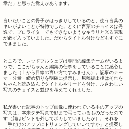
章だ」と思った覚えがあります。
言いたいことの骨子がはっきりしているのと、使う言葉の
キレがよいことが特徴でした。とくに言葉のチョイスは秀
逸で、プロライターでもできないようなキラリと光る表現
が必ず入っていました。だからタイトル付けなどもすぐに
できました。
ところで、レッドブルウェブは専門の編集チームがいるよ
うで、ここがちゃんと編集の仕事をしていることに感心し
ました（上から目線の言い方ですみません）。記事のテー
マ・分量・締め切りを明確に提示し、原稿提出後はそれを
ちゃんと読み込んでタイトルやリードを付け、ふさわしい
写真のチョイスと並びを考えてくれました。
私が書いた記事のトップ画像に使われている手のアップの
写真は、本来タテ写真で顔まで写っているものだったので
す（顔はピントを外してボカしていましたが）。それを
「手だけのアップにトリミングしていいですか」と提案し