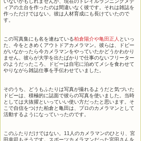
いないかもしれませんが、現在のトレイルランニングメデ
ィアの土台を作ったのは間違いなく彼です。それは雑誌を
作っただけではない。彼は人材育成にも長けていたので
す。
この写真集にも名を連ねている
柏倉陽介や亀田正人
といっ
た、今をときめくアウトドアカメラマン。彼らは、ドビー
がいなかったら今カメラマンをやっていたかどうかわかり
ません。彼らが大学を出たばかりで仕事のないフリーター
のようだったころ、ドビーは自宅に泊めてメシを食わせて
やりながら雑誌仕事を手伝わせていました。
そのうち、どうもふたりは写真が撮れるようだと気づいた
ドビーは、積極的に誌面で彼らの写真を使いました。当時
としては大抜擢といっていい使い方だったと思います。そ
こで自信をつけた柏倉と亀田は、プロのカメラマンとして
活動するようになっていったのです。
このふたりだけではない。11人のカメラマンのひとり、宮
田幸司もそうです。スポーツカメラマンだった宮田さんを