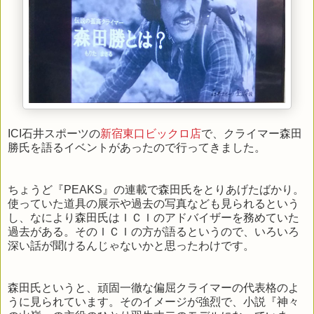
ICI石井スポーツの
新宿東口ビックロ店
で、クライマー森田
勝氏を語るイベントがあったので行ってきました。
ちょうど『PEAKS』の連載で森田氏をとりあげたばかり。
使っていた道具の展示や過去の写真なども見られるという
し、なにより森田氏はＩＣＩのアドバイザーを務めていた
過去がある。そのＩＣＩの方が語るというので、いろいろ
深い話が聞けるんじゃないかと思ったわけです。
森田氏というと、頑固一徹な偏屈クライマーの代表格のよ
うに見られています。そのイメージが強烈で、小説『神々