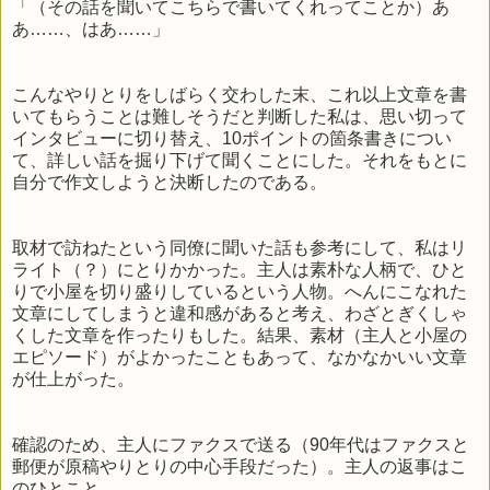
「（その話を聞いてこちらで書いてくれってことか）あ
あ……、はあ……」
こんなやりとりをしばらく交わした末、これ以上文章を書
いてもらうことは難しそうだと判断した私は、思い切って
インタビューに切り替え、10ポイントの箇条書きについ
て、詳しい話を掘り下げて聞くことにした。それをもとに
自分で作文しようと決断したのである。
取材で訪ねたという同僚に聞いた話も参考にして、私はリ
ライト（？）にとりかかった。主人は素朴な人柄で、ひと
りで小屋を切り盛りしているという人物。へんにこなれた
文章にしてしまうと違和感があると考え、わざとぎくしゃ
くした文章を作ったりもした。結果、素材（主人と小屋の
エピソード）がよかったこともあって、なかなかいい文章
が仕上がった。
確認のため、主人にファクスで送る（90年代はファクスと
郵便が原稿やりとりの中心手段だった）。主人の返事はこ
のひとこと。