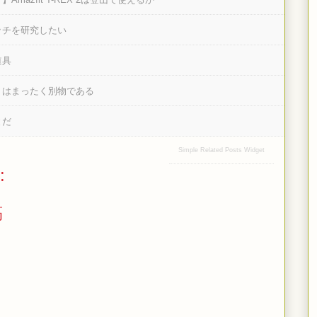
ッチを研究したい
道具
」はまったく別物である
とだ
Simple Related Posts Widget
:
稿