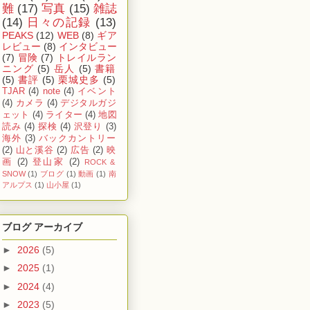
難
(17)
写真
(15)
雑誌
(14)
日々の記録
(13)
PEAKS
(12)
WEB
(8)
ギア
レビュー
(8)
インタビュー
(7)
冒険
(7)
トレイルラン
ニング
(5)
岳人
(5)
書籍
(5)
書評
(5)
栗城史多
(5)
TJAR
(4)
note
(4)
イベント
(4)
カメラ
(4)
デジタルガジ
ェット
(4)
ライター
(4)
地図
読み
(4)
探検
(4)
沢登り
(3)
海外
(3)
バックカントリー
(2)
山と溪谷
(2)
広告
(2)
映
画
(2)
登山家
(2)
ROCK &
SNOW
(1)
ブログ
(1)
動画
(1)
南
アルプス
(1)
山小屋
(1)
ブログ アーカイブ
►
2026
(5)
►
2025
(1)
►
2024
(4)
►
2023
(5)