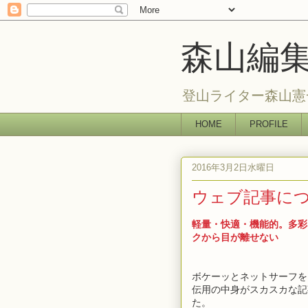
森山編
登山ライター森山憲
HOME
PROFILE
2016年3月2日水曜日
ウェブ記事に
軽量・快適・機能的。多彩な
クから目が離せない
ボケーッとネットサーフを
伝用の中身がスカスカな記
た。