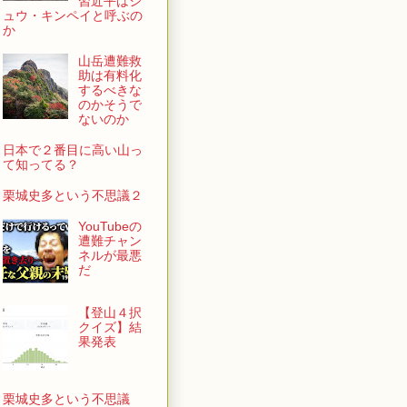
習近平はシ
ュウ・キンペイと呼ぶの
か
山岳遭難救
助は有料化
するべきな
のかそうで
ないのか
日本で２番目に高い山っ
て知ってる？
栗城史多という不思議２
YouTubeの
遭難チャン
ネルが最悪
だ
【登山４択
クイズ】結
果発表
栗城史多という不思議