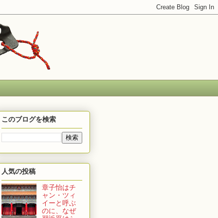
このブログを検索
人気の投稿
章子怡はチ
ャン・ツィ
イーと呼ぶ
のに、なぜ