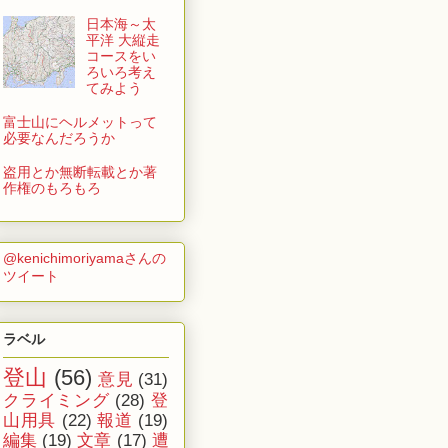
日本海～太
平洋 大縦走
コースをい
ろいろ考え
てみよう
富士山にヘルメットって
必要なんだろうか
盗用とか無断転載とか著
作権のもろもろ
@kenichimoriyamaさんの
ツイート
ラベル
登山
(56)
意見
(31)
クライミング
(28)
登
山用具
(22)
報道
(19)
編集
(19)
文章
(17)
遭