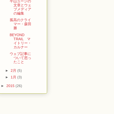
平山ユージの
文章とウェ
ブメディア
の編集
孤高のクライ
マー・森田
勝
BEYOND
TRAIL マ
イトリー・
カルナー
ウェブ記事に
ついて思っ
たこと
►
2月
(5)
►
1月
(3)
►
2015
(26)