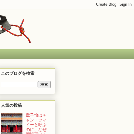
このブログを検索
人気の投稿
章子怡はチ
ャン・ツィ
イーと呼ぶ
のに、なぜ