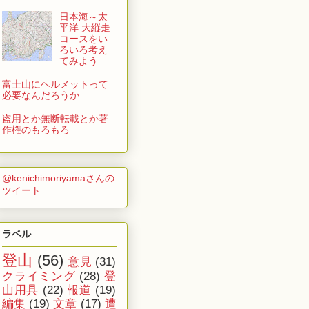
日本海～太
平洋 大縦走
コースをい
ろいろ考え
てみよう
富士山にヘルメットって
必要なんだろうか
盗用とか無断転載とか著
作権のもろもろ
@kenichimoriyamaさんの
ツイート
ラベル
登山
(56)
意見
(31)
クライミング
(28)
登
山用具
(22)
報道
(19)
編集
(19)
文章
(17)
遭