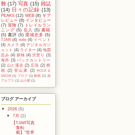
難
(17)
写真
(15)
雑誌
(14)
日々の記録
(13)
PEAKS
(12)
WEB
(8)
ギア
レビュー
(8)
インタビュー
(7)
冒険
(7)
トレイルラン
ニング
(5)
岳人
(5)
書籍
(5)
書評
(5)
栗城史多
(5)
TJAR
(4)
note
(4)
イベント
(4)
カメラ
(4)
デジタルガジ
ェット
(4)
ライター
(4)
地図
読み
(4)
探検
(4)
沢登り
(3)
海外
(3)
バックカントリー
(2)
山と溪谷
(2)
広告
(2)
映
画
(2)
登山家
(2)
ROCK &
SNOW
(1)
ブログ
(1)
動画
(1)
南
アルプス
(1)
山小屋
(1)
ブログ アーカイブ
▼
2026
(5)
▼
7月
(2)
【TJAR写真
集転
載】”世界