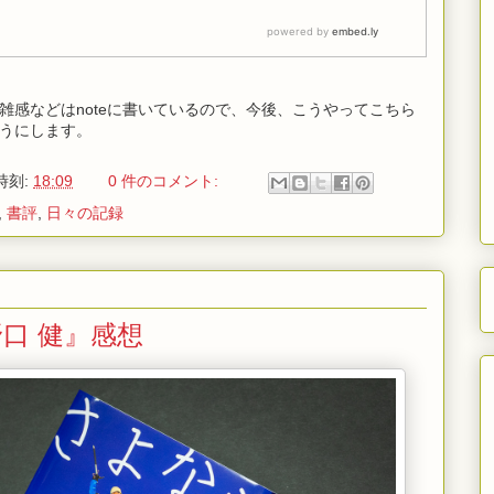
雑感などはnoteに書いているので、今後、こうやってこちら
うにします。
時刻:
18:09
0 件のコメント:
,
書評
,
日々の記録
口 健』感想