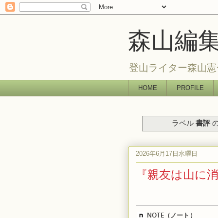
森山編
登山ライター森山憲
HOME
PROFILE
ラベル
書評
の
2026年6月17日水曜日
『親友は山に