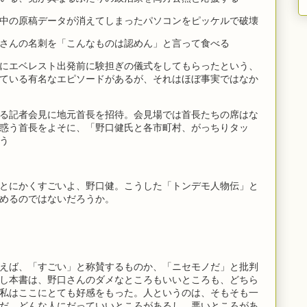
中の原稿データが消えてしまったパソコンをピッケルで破壊
さんの名刺を「こんなものは認めん」と言って食べる
にエベレスト出発前に験担ぎの儀式をしてもらったという、
ている有名なエピソードがあるが、それはほぼ事実ではなか
る記者会見に地元首長を招待。会見場では首長たちの席はな
惑う首長をよそに、「野口健氏と各市町村、がっちりタッ
う
とにかくすごいよ、野口健。こうした「トンデモ人物伝」と
めるのではないだろうか。
えば、「すごい」と称賛するものか、「ニセモノだ」と批判
し本書は、野口さんのダメなところもいいところも、どちら
私はここにとても好感をもった。人というのは、そもそも一
だ。どんな人にだっていいところがあるし、悪いところがあ