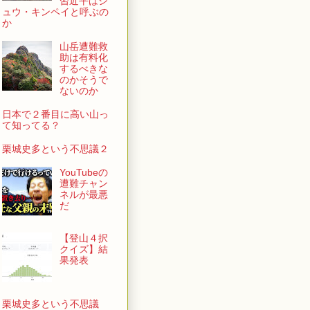
習近平はシ
ュウ・キンペイと呼ぶの
か
山岳遭難救
助は有料化
するべきな
のかそうで
ないのか
日本で２番目に高い山っ
て知ってる？
栗城史多という不思議２
YouTubeの
遭難チャン
ネルが最悪
だ
【登山４択
クイズ】結
果発表
栗城史多という不思議