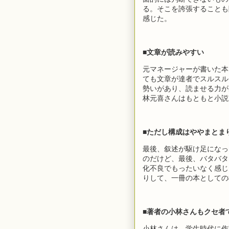
る。そこを誇張することも
感じた。
■文章が読みやすい
元マネージャーが書いた本
ても文章が達者でスルスル
勢いがあり、読ませる力が
林元喜さんはもともと小説
■ただし構成はややまとま
最後、叙述が駆け足になっ
のだけど、最後、バタバタ
化不良でもったいなく感じ
りして、一冊の本としての
■著者の小林さんもクセ者
小林さんは、学生時代に作