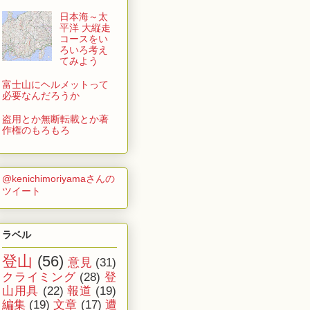
日本海～太
平洋 大縦走
コースをい
ろいろ考え
てみよう
富士山にヘルメットって
必要なんだろうか
盗用とか無断転載とか著
作権のもろもろ
@kenichimoriyamaさんの
ツイート
ラベル
登山
(56)
意見
(31)
クライミング
(28)
登
山用具
(22)
報道
(19)
編集
(19)
文章
(17)
遭