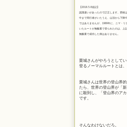
【2018.5.8追記】
認識違いがあったので訂正します。西稜は
中まで同行者がいたうえ、山頂から下降
ではありませんが、1989年に、ニマ・
いたルートが無酸素で登られたのは、上記
無酸素で成功した例はありません。
栗城さんがやろうとしてい
登るノーマルルートとは、
栗城さんは世界の登山界的
たら、世界の登山界が「新
に殺到し、「登山界のアカ
です。
そんなわけないだろ。