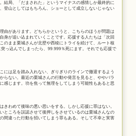
。結局、「だまされた」というマイナスの感情しか最終的に
、登山としてはもちろん、ショーとして成立しないじゃない
理由があります。どちらかというと、こちらのほうが問題は
自身が追い込まれていくことです。応援する人たちは「次回
このまま栗城さんが北壁や西稜にトライを続けて、ルート核
に突っ込んでしまったら、99.999％死にます。それでも応援で
こには足を踏み入れない、ぎりぎりのラインで撤退するよう
からない。最近の栗城さんの行動や発言を見ると、ややバラ
に感じます。功を焦って無理をしてしまう可能性もあると思
はきわめて後味の悪い思いをする。しかし応援に罪はない。
いところを誤認させて後押しをさせているのは栗城さんなの
の間違った行動を招いてしまう罪もある。そして不幸と実害