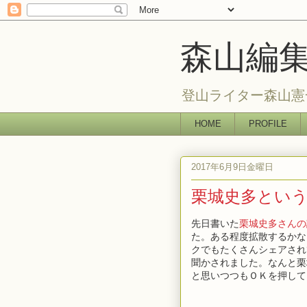
森山編
登山ライター森山憲
HOME
PROFILE
2017年6月9日金曜日
栗城史多とい
先日書いた
栗城史多さんの
た。ある程度拡散するかな
クでもたくさんシェアされ
聞かされました。なんと栗
と思いつつもＯＫを押して