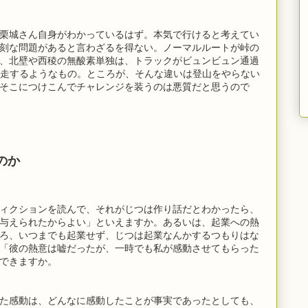
栗城さん自身がわかっているはず。本気で行けると考えてい
刻な問題があると言わざるを得ない。ノーマルルートが峠の
、北壁や西稜の無酸素単独は、トラックがビュンビュン通過
で逆走するようなもの。ところが、そんな違いは登山をやらない
そこにつけこんでチャレンジを装うのは悪質だと思うので
のか
ィクションを読んで、それがじつは作り話だとわかったら、
与えられたからよい」といえますか。あるいは、起業への熱
ろ、いつまでも起業せず、じつは起業なんかするつもりはな
「彼の熱意は嘘だったが、一時でも私が感動させてもらった
できますか。
た感動は、どんなに感動したことが事実であったとしても、