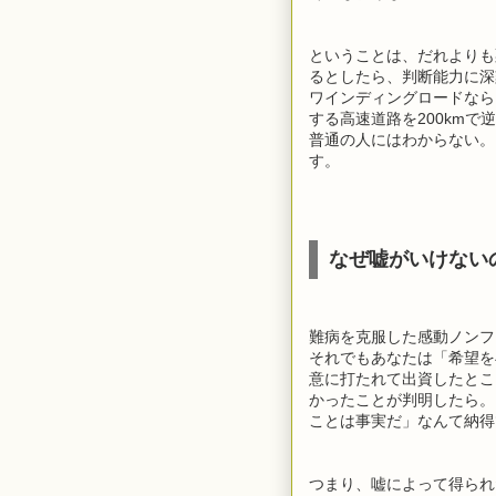
ということは、だれよりも
るとしたら、判断能力に深
ワインディングロードなら
する高速道路を200km
普通の人にはわからない。
す。
なぜ嘘がいけない
難病を克服した感動ノンフ
それでもあなたは「希望を
意に打たれて出資したとこ
かったことが判明したら。
ことは事実だ」なんて納得
つまり、嘘によって得られ