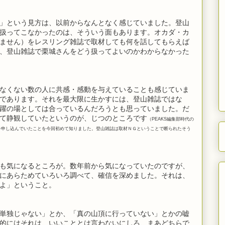
」という見方は、以前からなんとなく感じていました。登山
扱ってこなかったのは、そういう面もあります。オカダ・カ
ません）をレスリング雑誌で取材しても何を話してもらえば
、登山雑誌で栗城さんをどう扱ってよいのかわからなかった
なくない数の人に共感・感動を与えていることも感じていま
であります。それを最大限に生かすには、登山雑誌ではな
躍の場としては合っているんだろうとも思っていました。だ
て静観していたというのが、じつのところです
（PEAKS編集部時代の
を申し込んでいたことを今回初めて知りました。登山雑誌は取材ＮＧということで断られたそう
も気になるところが。数年前から気になっていたのですが、
にあらためていろいろ調べて、確信を深めました。それは、
よ」ということ。
単独じゃない」とか、「真の山頂に行っていない」とかの嘘
的にはそれは、いいこととは言わないにしろ、まあどちらで