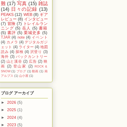
難
(17)
写真
(15)
雑誌
(14)
日々の記録
(13)
PEAKS
(12)
WEB
(8)
ギア
レビュー
(8)
インタビュー
(7)
冒険
(7)
トレイルラン
ニング
(5)
岳人
(5)
書籍
(5)
書評
(5)
栗城史多
(5)
TJAR
(4)
note
(4)
イベント
(4)
カメラ
(4)
デジタルガジ
ェット
(4)
ライター
(4)
地図
読み
(4)
探検
(4)
沢登り
(3)
海外
(3)
バックカントリー
(2)
山と溪谷
(2)
広告
(2)
映
画
(2)
登山家
(2)
ROCK &
SNOW
(1)
ブログ
(1)
動画
(1)
南
アルプス
(1)
山小屋
(1)
ブログ アーカイブ
►
2026
(5)
►
2025
(1)
►
2024
(4)
►
2023
(5)