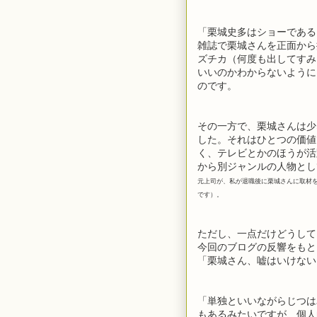
「栗城史多はショーである
雑誌で栗城さんを正面から
ズチカ（何度も出してすみ
いいのかわからないように
のです。
その一方で、栗城さんは少
した。それはひとつの価値
く、テレビとかのほうが活
から別ジャンルの人物とし
元上司が、私が退職後に栗城さんに取材
です）。
ただし、一点だけどうして
今回のブログの反響をもと
「栗城さん、嘘はいけない
「単独といいながらじつは
もあるみたいですが、個人