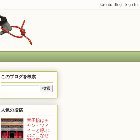
このブログを検索
人気の投稿
章子怡はチ
ャン・ツィ
イーと呼ぶ
のに、なぜ