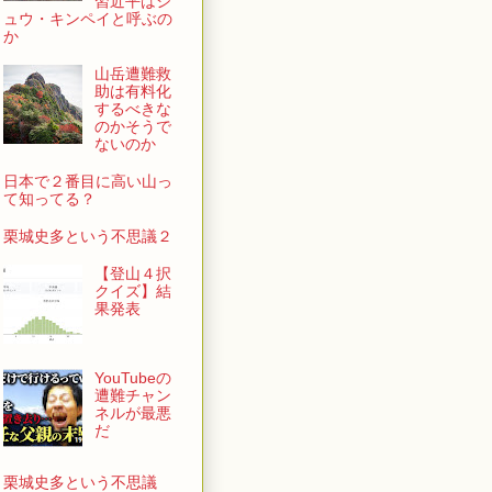
習近平はシ
ュウ・キンペイと呼ぶの
か
山岳遭難救
助は有料化
するべきな
のかそうで
ないのか
日本で２番目に高い山っ
て知ってる？
栗城史多という不思議２
【登山４択
クイズ】結
果発表
YouTubeの
遭難チャン
ネルが最悪
だ
栗城史多という不思議