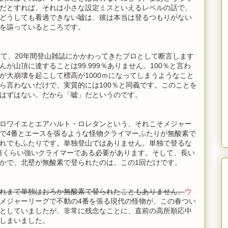
だとすれば、それは小さな設定ミスといえるレベルの話で、
どうしても看過できない嘘は、彼は本当は登るつもりがない
を謳っているところです。
きて、20年間登山雑誌にかかわってきたプロとして断言します
が山頂に達することは99.999％ありません。100％と言わ
が大崩壊を起こして標高が1000ｍになってしまうようなこと
ら言わないだけで、実質的には100％と同義です。このことを
はずはない。だから「嘘」だというのです。
ロワイエとエアハルト・ロレタンという、それこそメジャー
で4番とエースを張るような怪物クライマーふたりが無酸素で
れでもふたりです。単独登山ではありません。単独で登るな
3倍くらい強いクライマーである必要があります。そして、長い
かで、北壁が無酸素で登られたのは、この1回だけです。
れまで単独はおろか無酸素で登られたこともありません。
ウ
メジャーリーグで不動の4番を張る現代の怪物が、この春つい
としていましたが、非常に残念なことに、直前の高所順応中
しまいました。