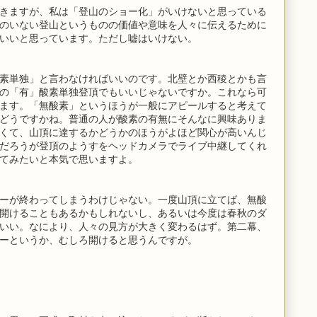
きますが、私は「登山のショー化」がいけないと思っている
のいない登山というものの価値や意味を人々に伝えるために
いいと思っています。ただし嘘はいけない。
素単独」と言わなければいいのです。北壁とか西稜とかも言
の「有」酸素単独登頂でもいいじゃないですか。これなら可
ます。「無酸素」というほうが一般にアピールすると考えて
どうですかね。普通の人が酸素の有無にそんなに興味ありま
くて、山頂に達するかどうかのほうがよほど関心が高いんじ
だろうが登頂のようすをヘッドカメラでライブ中継してくれ
てみたいと本気で思いますよ。
ーが終わってしまうわけじゃない。一度山頂に立てば、無酸
開けることもあるかもしれないし、あるいは今度は春秋のダ
いい。なにより、人々の見方が大きく変わるはず。第二幕、
ーというか、むしろ開けると思うんですが。