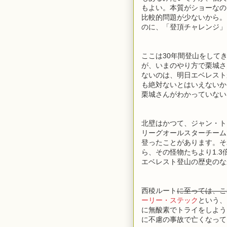
もよい。本質がショーなの
比較的問題が少ないから。
のに、「登頂チャレンジ」
ここは30年間登山をして
が、いまのやり方で栗城さん
ないのは、明日エベレスト
も絶対ないとはいえないか
栗城さんがわかっていない
北壁はかつて、ジャン・ト
リーグオールスターチーム
登ったことがあります。そ
ら、その怪物たちより1.
エベレスト登山の歴史のな
西稜ルート
に至っては、こ
ーリー・ステック
という、
に無酸素でトライをしよう
に不慮の事故で亡くなって