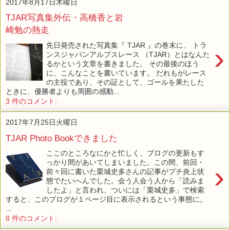
2017年8月17日木曜日
TJAR写真集外伝・高橋香と岩
崎勉の熱走
先日発売された写真集『 TJAR 』の巻末に、 トラ
›
ンスジャパンアルプスレース （TJAR）とはなんた
るかという文章を書きました。 その最後のほう
に、こんなことを書いています。 だれもがレース
の主役であり、その証として、ゴールを果たした
ときに、優勝者よりも周囲の感動...
3 件のコメント:
2017年7月25日火曜日
TJAR Photo Bookできました
ここのところなにかと忙しく、ブログの更新もす
っかり間があいてしまいました。この間、前回・
›
前々回に書いた栗城史多さんの記事がプチ炎上状
態でたいへんでした。会う人会う人から「読みま
したよ」と言われ、ついには「栗城史多」で検索
すると、このブログが１ページ目に表示されるという事態に。
...
8 件のコメント: