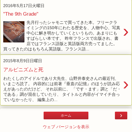
2016年5月17日火曜日
"The 9th Grade"
先月行ったシャモニで買ってきた本。フリークラ
›
イミングの150年にわたる歴史を、人物中心、写真
中心に解き明かしていくというもの。あまりにも
すばらしい本です。 昨年フランスで出版され、書
店ではフランス語版と英語版両方売ってました。
買ってきたのはもちろん英語版。フランス語...
2015年8月9日日曜日
アルピニズムと死
›
わたくしのアイドルであり大先生、山野井泰史さんの最近刊、
いまごろ読了。 内容的には前著『垂直の記憶』のほうが読み応
えがあったのだけど、 それ以前に、 「です・ます」調と「だ・
である」調が混在していたり、 タイトルと内容がイマイチ合っ
ていなかったり、 編集上の...
›
ホーム
ウェブ バージョンを表示