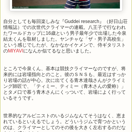
自分としても毎回楽しみな『Guddei research』（好日山荘
情報誌）での次世代クライマーの連載。八王子で行なわれ
たワールドカップに16歳という男子最年少で出場した今泉
結太くんを取材しました。ヤンチャな「ザ・男子高校生」
という感じでしたが、なかなかイケメンで、侍ギタリスト
の
MIYAVI
になんか似てるなと思いました。
ところで今泉くん、基本は競技クライマーなのですが、将
来的には岩場指向とのこと。彼のＳＮＳも、最近はすっか
り岩場の話が中心。次に出てくる青木達哉さんがクライミ
ング師匠で、「ティミー、ティミー（青木さんの愛称）」
とタメ口で慕う青木さんにくっついて、岩場によく行って
いるそうです。
世界的なアルピニストのいるジムなんてそうはなく、恵ま
れているといえるでしょう。どういうジムで育つかという
のは、クライマーとしてのその後を大きく左右するのだな