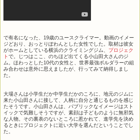
で有名になった、19歳のユースクライマー。動画のイメー
ジどおり、おっとりぽわんとした女性でした。取材は彼女
がホームとしている横浜のクライミングジム、
プロジェク
ト
で。じつはここ、のちほど出てくる小山田大さんのジ
ム。ほわっとした10代の女性と、世界最強ボルダラーの組
み合わせは意外に思えましたが、行ってみて納得しまし
た。
大場さんは小学生だか中学生だかのころに、地元のジムに
来た小山田さんに接して、人柄に自分と通じるものを感じ
たそうです。小山田さんは、パブリックなイメージはスト
イックで気難しそうですが、素顔は子どものように無邪気
な人物。その裏表のないところに惹かれて、進学先を決め
るときにプロジェクトに近い大学を選んだということでし
た。