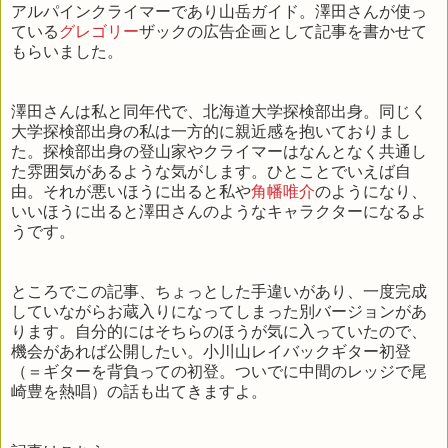
アルパインクライマーであり山岳ガイド。澤田さんが使っ
ている
グレゴリー
ザックの広告企画として記事を書かせて
もらいました。
澤田さんは私と同年代で、北海道大学探検部出身。同じく
大学探検部出身の私は一方的に親近感を抱いておりまし
た。探検部出身の登山家やクライマーはなんとなく共通し
た雰囲気があるような気がします。ひとことでいえば自
由。それが悪いほうに出ると私や
角幡唯介
のようになり、
いいほうに出ると澤田さんのようなキャラクターになるよ
うです。
ところでこの記事、ちょっとした手違いがあり、一度完成
していながらお蔵入りになってしまった別バージョンがあ
ります。自分的にはそちらのほうが気に入っていたので、
機会があれば公開したい。小川山レイバックギター初登
（＝ギターを背負っての初登。ついでに中間のレッジで尾
崎豊を熱唱）の話も出てきますよ。