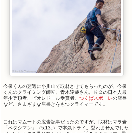
今泉くんの翌週に小川山で取材させてもらったのが、今泉
くんのクライミング師匠、青木達哉さん。Ｋ２の日本人最
年少登頂者、ピオレドール受賞者、
つくばスポーレ
の店長
など、さまざまな肩書きをもつクライマーです。
これはマムートの広告記事だったのですが、取材はマラ岩
「ペタシマン」（5.13c）で本気トライ。登れませんでした