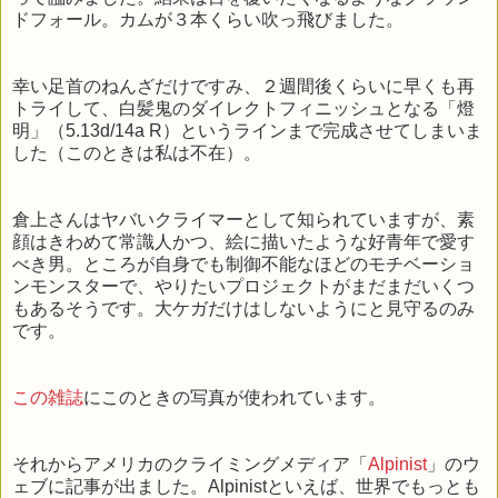
ドフォール。カムが３本くらい吹っ飛びました。
幸い足首のねんざだけですみ、２週間後くらいに早くも再
トライして、白髪鬼のダイレクトフィニッシュとなる「燈
明」（5.13d/14a R）というラインまで完成させてしまいま
した（このときは私は不在）。
倉上さんはヤバいクライマーとして知られていますが、素
顔はきわめて常識人かつ、絵に描いたような好青年で愛す
べき男。ところが自身でも制御不能なほどのモチベーショ
ンモンスターで、やりたいプロジェクトがまだまだいくつ
もあるそうです。大ケガだけはしないようにと見守るのみ
です。
この雑誌
にこのときの写真が使われています。
それからアメリカのクライミングメディア「
Alpinist
」のウ
ェブに記事が出ました。Alpinistといえば、世界でもっとも