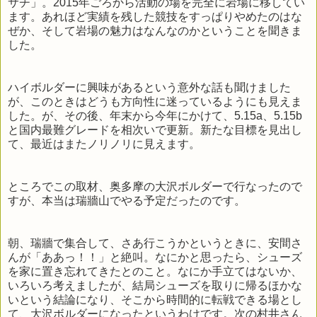
サチ」。2015年ごろから活動の場を完全に岩場に移してい
ます。あれほど実績を残した競技をすっぱりやめたのはな
ぜか、そして岩場の魅力はなんなのかということを聞きま
した。
ハイボルダーに興味があるという意外な話も聞けました
が、このときはどうも方向性に迷っているようにも見えま
した。が、その後、年末から今年にかけて、5.15a、5.15b
と国内最難グレードを相次いで更新。新たな目標を見出し
て、最近はまたノリノリに見えます。
ところでこの取材、奥多摩の大沢ボルダーで行なったので
すが、本当は瑞牆山でやる予定だったのです。
朝、瑞牆で集合して、さあ行こうかというときに、安間さ
んが「ああっ！！」と絶叫。なにかと思ったら、シューズ
を家に置き忘れてきたとのこと。なにか手立てはないか、
いろいろ考えましたが、結局シューズを取りに帰るほかな
いという結論になり、そこから時間的に転戦できる場とし
て、大沢ボルダーになったというわけです。次の村井さん