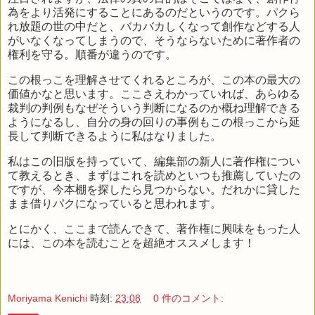
為をより活発にすることにあるのだというのです。パクら
れ放題の世の中だと、バカバカしくなって創作などする人
がいなくなってしまうので、そうならないために著作者の
権利を守る。順番が違うのです。
この根っこを理解させてくれるところが、この本の最大の
価値かなと思います。ここさえわかっていれば、あらゆる
裁判の判例もなぜそういう判断になるのか概ね理解できる
ようになるし、自分の身の回りの事例もこの根っこから延
長して判断できるように私はなりました。
私はこの旧版を持っていて、編集部の新人に著作権につい
て教えるとき、まずはこれを読めといつも推薦していたの
ですが、今本棚を探したら見つからない。だれかに貸した
まま借りパクになっていると思われます。
とにかく、ここまで読んできて、著作権に興味をもった人
には、この本を読むことを超絶オススメします！
Moriyama Kenichi
時刻:
23:08
0 件のコメント: