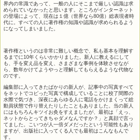
界内の常識であって、一般の人にそこまで厳しい認識は求
められていなかったと思います。ところがインターネット
の登場によって、現在は１億（世界なら80億）総表現者時
代に。すべての人に著作権の知識や認識が求められるよう
になってしまいました。
著作権というのは非常に難しい概念で、私も基本を理解す
るまでに10年くらいかかりました。新人に教えるにして
も、手を変え品を変え、さまざまな事例を体験させなが
ら、数年かけてようやっと理解してもらえるような代物な
のです。
編集部に入ってきたばかりの新人が、記事中の写真すべて
をネットでコピった写真で構成していることに校了間際の
水際で気づき、深夜にあらゆる人に電話をかけまくって総
動員状態で作り替えたりしたこともありました。当の新人
にはもちろんキツイお灸をすえましたが、最初は「えっ、
ネットからとってきちゃダメなんですか？」と真顔で言っ
てました。こいつが人一倍ダメだったという可能性もあり
ますが、出版社に入ってくる人でも最初はこんなもんで
す。