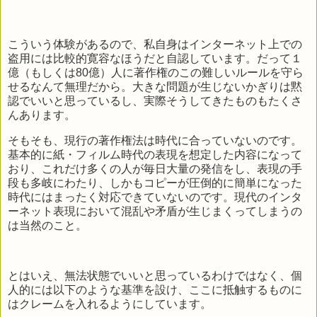
こういう体験があるので、私自身はインターネット上での
盗用には比較的寛容なほうだと自認しています。だって１
億（もしくは80億）人に著作権のこの難しいルールを守ら
せるなんて無理だから。大きな問題が生じないかぎりは黙
認でいいと思っているし、実際そうしてきたものもたくさ
んあります。
そもそも、現行の著作権法は時代に合っていないのです。
基本的に紙・フィルム時代の表現を想定した内容になって
おり、これだけ多くの人が毎日大量の発信をし、表現の手
段も多岐にわたり、しかもコピーが圧倒的に簡単になった
時代にはまったく対応できていないのです。現代のインタ
ーネット表現において混乱や矛盾が生じまくってしまうの
は当然のこと。
とはいえ、無法状態でいいと思っているわけではなく、個
人的には以下のような基準を設け、ここに抵触するものに
はクレームを入れるようにしています。