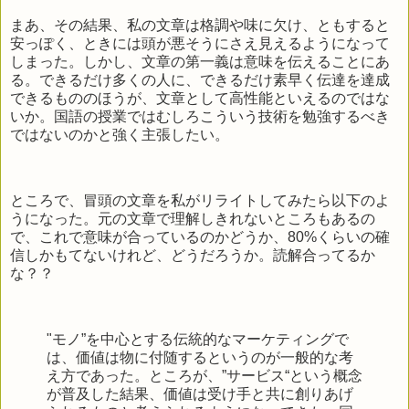
まあ、その結果、私の文章は格調や味に欠け、ともすると
安っぽく、ときには頭が悪そうにさえ見えるようになって
しまった。しかし、文章の第一義は意味を伝えることにあ
る。できるだけ多くの人に、できるだけ素早く伝達を達成
できるもののほうが、文章として高性能といえるのではな
いか。国語の授業ではむしろこういう技術を勉強するべき
ではないのかと強く主張したい。
ところで、冒頭の文章を私がリライトしてみたら以下のよ
うになった。元の文章で理解しきれないところもあるの
で、これで意味が合っているのかどうか、80%くらいの確
信しかもてないけれど、どうだろうか。読解合ってるか
な？？
"モノ”を中心とする伝統的なマーケティングで
は、価値は物に付随するというのが一般的な考
え方であった。ところが、”サービス“という概念
が普及した結果、価値は受け手と共に創りあげ