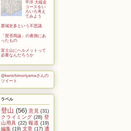
平洋 大縦走
コースをい
ろいろ考え
てみよう
栗城史多という不思議
「賛否両論」の裏側にあ
ったもの
富士山にヘルメットって
必要なんだろうか
@kenichimoriyamaさんの
ツイート
ラベル
登山
(56)
意見
(31)
クライミング
(28)
登
山用具
(22)
報道
(19)
編集
(19)
文章
(17)
遭