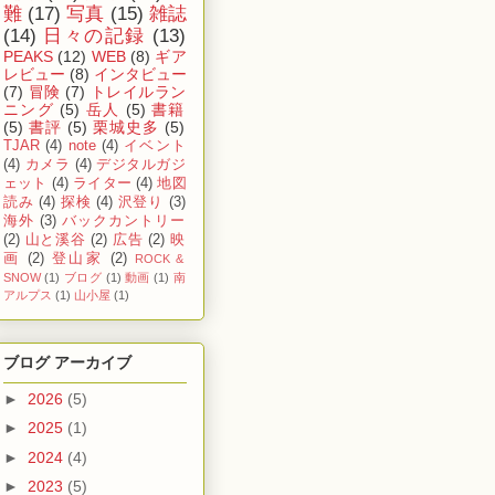
難
(17)
写真
(15)
雑誌
(14)
日々の記録
(13)
PEAKS
(12)
WEB
(8)
ギア
レビュー
(8)
インタビュー
(7)
冒険
(7)
トレイルラン
ニング
(5)
岳人
(5)
書籍
(5)
書評
(5)
栗城史多
(5)
TJAR
(4)
note
(4)
イベント
(4)
カメラ
(4)
デジタルガジ
ェット
(4)
ライター
(4)
地図
読み
(4)
探検
(4)
沢登り
(3)
海外
(3)
バックカントリー
(2)
山と溪谷
(2)
広告
(2)
映
画
(2)
登山家
(2)
ROCK &
SNOW
(1)
ブログ
(1)
動画
(1)
南
アルプス
(1)
山小屋
(1)
ブログ アーカイブ
►
2026
(5)
►
2025
(1)
►
2024
(4)
►
2023
(5)