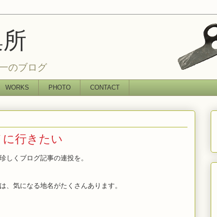
集所
一のブログ
WORKS
PHOTO
CONTACT
メに行きたい
珍しくブログ記事の連投を。
は、気になる地名がたくさんあります。