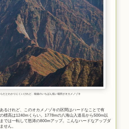
からだとわかりにくいけれど、稜線のいちばん低い場所がオカメノゾキ
あるけれど、このオカメノゾキの区間はハードなことで有
標高は1240mくらい。1778mの八海山入道岳から500m以
までは一転して怒涛の800mアップ。こんなハードなアップダ
ません。