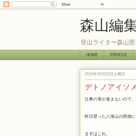
森山編
登山ライター森山憲
HOME
PROFILE
2016年10月22日土曜日
デトノアイソ
仕事の筆が進まないので、
昨日登った八海山の西側に
まずはこれ。