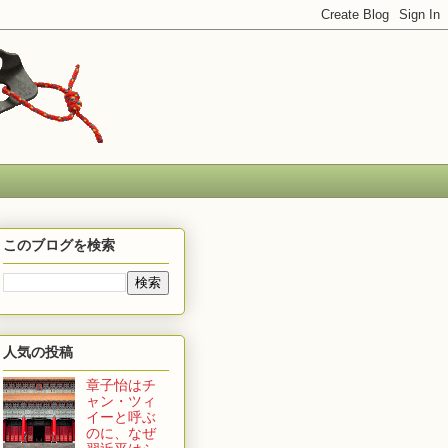
このブログを検索
人気の投稿
章子怡はチ
ャン・ツィ
イーと呼ぶ
のに、なぜ