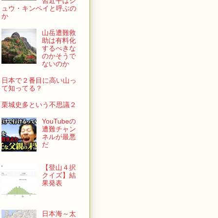
習近平はシ
ュウ・キンペイと呼ぶの
か
山岳遭難救
助は有料化
するべきな
のかそうで
ないのか
日本で２番目に高い山っ
て知ってる？
栗城史多という不思議２
YouTubeの
遭難チャン
ネルが最悪
だ
【登山４択
クイズ】結
果発表
日本海～太