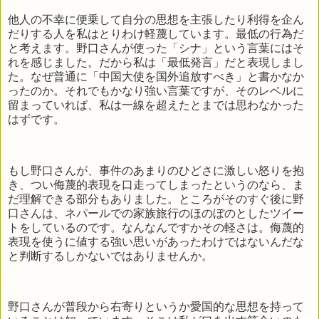
他人の不幸に便乗して自分の思想を主張したり利得を企ん
だりする人を私はとりわけ軽蔑しています。最低の行為だ
と考えます。野口さんが使った「シナ」という言葉にはそ
れを感じました。だから私は「最低発言」だと表現しまし
た。なぜ普通に「中国大使を国外追放すべき」と書かなか
ったのか。それでもかなり強い言葉ですが、そのレベルに
留まっていれば、私は一線を超えたとまでは思わなかった
はずです。
もし野口さんが、事件のあまりのひどさに激しい怒りを抱
き、つい侮蔑的表現を口走ってしまったというのなら、ま
だ理解できる部分もありました。ところがそのすぐ後に野
口さんは、ネパールでの家族旅行のほのぼのとしたツイー
トをしているのです。なんなんですかその軽さは。侮蔑的
表現を使うに値する強い思いがあったわけではないんだな
と判断するしかないではありませんか。
野口さんが普段から右寄りというか愛国的な思想を持って