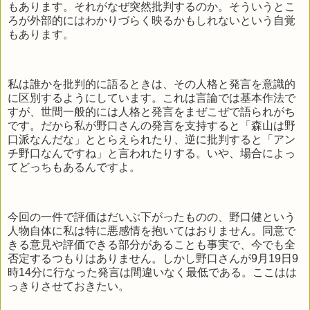
もあります。それがなぜ突然批判するのか。そういうとこ
ろが外部的にはわかりづらく映るかもしれないという自覚
もあります。
私は誰かを批判的に語るときは、その人格と発言を意識的
に区別するようにしています。これは言論では基本作法で
すが、世間一般的には人格と発言をまぜこぜで語られがち
です。だから私が野口さんの発言を支持すると「森山は野
口派なんだな」ととらえられたり、逆に批判すると「アン
チ野口なんですね」と言われたりする。いや、場合によっ
てどっちもあるんですよ。
今回の一件で評価はだいぶ下がったものの、野口健という
人物自体に私は特に悪感情を抱いてはおりません。同意で
きる意見や評価できる部分があることも事実で、今でも全
否定するつもりはありません。しかし野口さんが9月19日9
時14分に行なった発言は間違いなく最低である。ここはは
っきりさせておきたい。