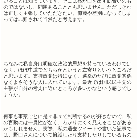
いることは知っています。そこは私が口を出す筋合いのも
のではないし、問題あることとも思いません。ただしそれ
は正しく主張していただきたい。侮蔑や差別になってしま
っては非難されて当然だと考えます。
ちなみに私自身は明確な政治的思想を持っているわけでは
なく、ほぼ中道でどちらかというと左寄りというところだ
と思います。支持政党は特になく、選挙のたびに政党関係
なくよさそうな人に入れています。最近では国民民主党の
主張が自分の考えに近いところが多いかなという感じでし
ょうか。
何事も事案ごとに是々非々で判断するのが好きなので、私
の言動には一貫性がなく、わかりにくく見えることがある
かもしれません。実際、私の過去ツイートや書いた記事で
は、野口さんについて擁護したり支持したりしているもの