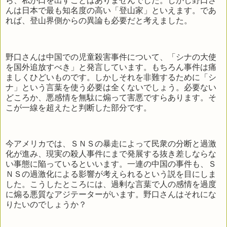
ら、私が口を出すことはありませんでした。しかし野口さ
んは日本で最も知名度の高い「登山家」といえます。であ
れば、登山界側からの異論も必要だと考えました。
野口さんは中国での児童殺害事件について、「シナの大使
を国外追放すべき」と発言しています。もちろん事件は痛
ましくひどいものです。しかしそれを非難するために「シ
ナ」という言葉を使う必要は全くないでしょう。必要ない
どころか、悪感情を無駄に煽って害悪ですらあります。そ
こが一線を超えたと判断した部分です。
今アメリカでは、ＳＮＳの暴走によって民衆の分断と過激
化が進み、現実の殺人事件にまで発展する抜き差しならな
い事態に陥っているといいます。一連の中国の事件も、Ｓ
ＮＳの過激化による影響が考えられるという説を目にしま
した。こうしたところには、過剰な言葉で人の感情を過度
に煽る悪質なアジテーターがいます。野口さんはそれにな
りたいのでしょうか？