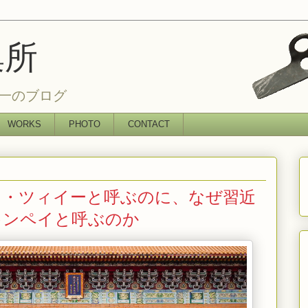
集所
一のブログ
WORKS
PHOTO
CONTACT
ン・ツィイーと呼ぶのに、なぜ習近
キンペイと呼ぶのか