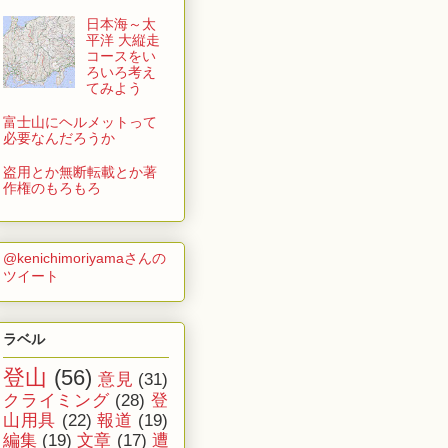
日本海～太
平洋 大縦走
コースをい
ろいろ考え
てみよう
富士山にヘルメットって
必要なんだろうか
盗用とか無断転載とか著
作権のもろもろ
@kenichimoriyamaさんの
ツイート
ラベル
登山
(56)
意見
(31)
クライミング
(28)
登
山用具
(22)
報道
(19)
編集
(19)
文章
(17)
遭