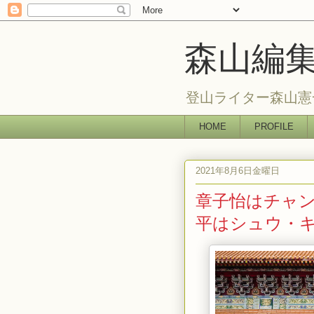
森山編
登山ライター森山憲
HOME
PROFILE
2021年8月6日金曜日
章子怡はチャ
平はシュウ・