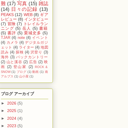
難
(17)
写真
(15)
雑誌
(14)
日々の記録
(13)
PEAKS
(12)
WEB
(8)
ギア
レビュー
(8)
インタビュー
(7)
冒険
(7)
トレイルラン
ニング
(5)
岳人
(5)
書籍
(5)
書評
(5)
栗城史多
(5)
TJAR
(4)
note
(4)
イベント
(4)
カメラ
(4)
デジタルガジ
ェット
(4)
ライター
(4)
地図
読み
(4)
探検
(4)
沢登り
(3)
海外
(3)
バックカントリー
(2)
山と溪谷
(2)
広告
(2)
映
画
(2)
登山家
(2)
ROCK &
SNOW
(1)
ブログ
(1)
動画
(1)
南
アルプス
(1)
山小屋
(1)
ブログ アーカイブ
►
2026
(5)
►
2025
(1)
►
2024
(4)
►
2023
(5)