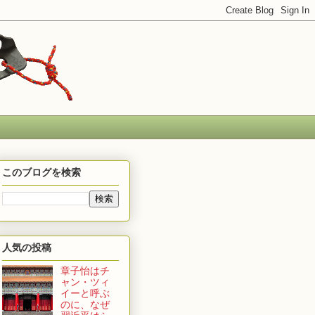
このブログを検索
人気の投稿
章子怡はチ
ャン・ツィ
イーと呼ぶ
のに、なぜ