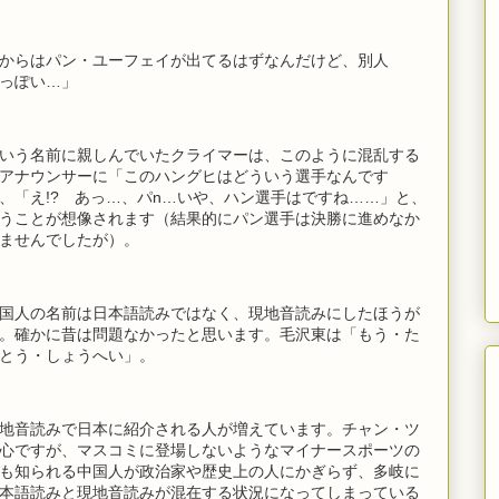
からはパン・ユーフェイが出てるはずなんだけど、別人
っぽい…」
いう名前に親しんでいたクライマーは、このように混乱する
アナウンサーに「このハングヒはどういう選手なんです
、「え!? あっ…、パn…いや、ハン選手はですね……」と、
うことが想像されます（結果的にパン選手は決勝に進めなか
ませんでしたが）。
国人の名前は日本語読みではなく、現地音読みにしたほうが
。確かに昔は問題なかったと思います。毛沢東は「もう・た
とう・しょうへい」。
地音読みで日本に紹介される人が増えています。チャン・ツ
心ですが、マスコミに登場しないようなマイナースポーツの
も知られる中国人が政治家や歴史上の人にかぎらず、多岐に
本語読みと現地音読みが混在する状況になってしまっている