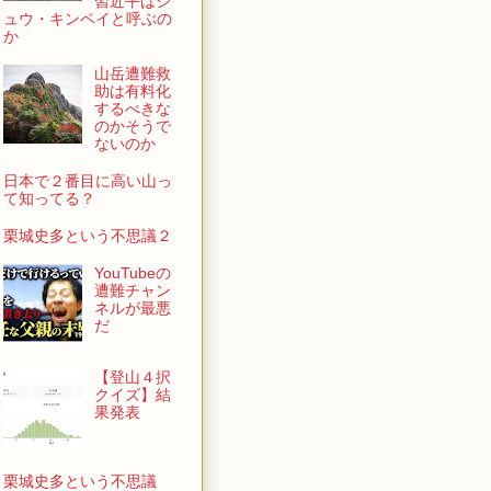
習近平はシ
ュウ・キンペイと呼ぶの
か
山岳遭難救
助は有料化
するべきな
のかそうで
ないのか
日本で２番目に高い山っ
て知ってる？
栗城史多という不思議２
YouTubeの
遭難チャン
ネルが最悪
だ
【登山４択
クイズ】結
果発表
栗城史多という不思議