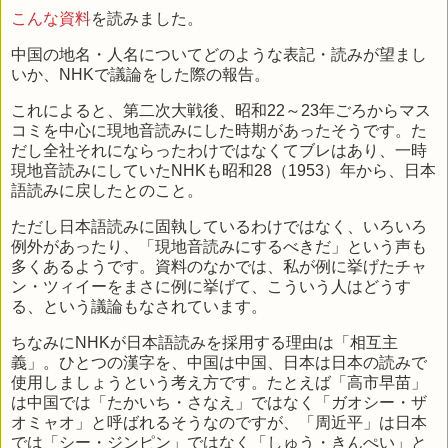
こんな資料
を読みました。
中国の地名・人名についてどのような表記・読みが望まし
いか、NHKで議論をした際の報告。
これによると、第二次大戦後、昭和22～23年ごろからマス
コミを中心に現地音読みにした時期があったそうです。た
だし全社それにならったわけではなくてブレはあり、一時
現地音読みにしていたNHKも昭和28（1953）年から、日本
語読みに戻したとのこと。
ただし日本語読みに固執しているわけではなく、いろいろ
例外があったり、「現地音読みにするべきだ」という声も
多くあるようです。資料のなかでは、私が例に挙げたチャ
ン・ツィイーをまさに例に挙げて、こういう人はどうす
る、という議論もなされています。
ちなみにNHKが日本語読みを採用する理由は「相互主
義」。ひとつの漢字を、中国は中国、日本は日本の読みで
使用しましょうという考え方です。たとえば「高市早苗」
は中国では「たかいち・さなえ」ではなく「ガオシー・ザ
オミャオ」と呼ばれるそうなのですが、「周近平」は日本
では「シー・ジンピン」ではなく「しゅう・きんぺい」と