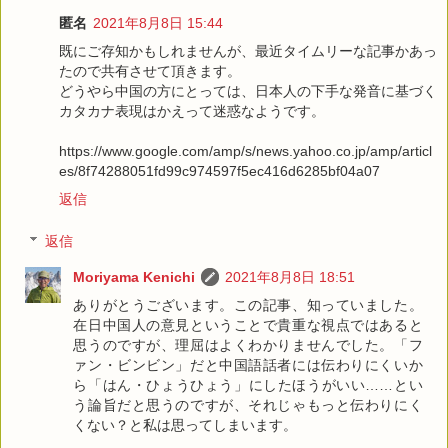
匿名
2021年8月8日 15:44
既にご存知かもしれませんが、最近タイムリーな記事かあっ
たので共有させて頂きます。
どうやら中国の方にとっては、日本人の下手な発音に基づく
カタカナ表現はかえって迷惑なようです。
https://www.google.com/amp/s/news.yahoo.co.jp/amp/articl
es/8f74288051fd99c974597f5ec416d6285bf04a07
返信
返信
Moriyama Kenichi
2021年8月8日 18:51
ありがとうございます。この記事、知っていました。
在日中国人の意見ということで貴重な視点ではあると
思うのですが、理屈はよくわかりませんでした。「フ
ァン・ビンビン」だと中国語話者には伝わりにくいか
ら「はん・ひょうひょう」にしたほうがいい……とい
う論旨だと思うのですが、それじゃもっと伝わりにく
くない？と私は思ってしまいます。