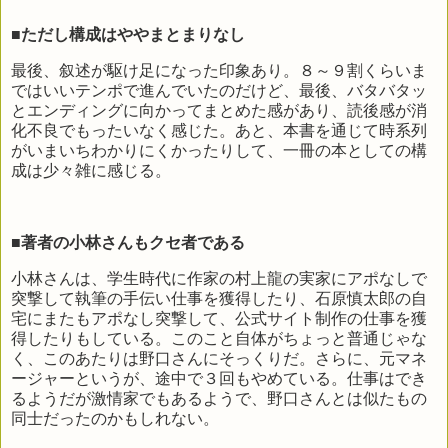
■ただし構成はややまとまりなし
最後、叙述が駆け足になった印象あり。８～９割くらいま
ではいいテンポで進んでいたのだけど、最後、バタバタッ
とエンディングに向かってまとめた感があり、読後感が消
化不良でもったいなく感じた。あと、本書を通じて時系列
がいまいちわかりにくかったりして、一冊の本としての構
成は少々雑に感じる。
■著者の小林さんもクセ者である
小林さんは、学生時代に作家の村上龍の実家にアポなしで
突撃して執筆の手伝い仕事を獲得したり、石原慎太郎の自
宅にまたもアポなし突撃して、公式サイト制作の仕事を獲
得したりもしている。このこと自体がちょっと普通じゃな
く、このあたりは野口さんにそっくりだ。さらに、元マネ
ージャーというが、途中で３回もやめている。仕事はでき
るようだが激情家でもあるようで、野口さんとは似たもの
同士だったのかもしれない。