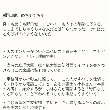
■野口健、めちゃくちゃ
良くも悪くも野口健、すごい！ もうその印象に尽きる。
ここまでむちゃくちゃな人だとは知らなかった。それはた
とえば以下のようなものだ。
・大スポンサーがついたエベレスト遠征を「どうしてもピ
ンとこない」という理由で中止
・当時の総理大臣、橋本龍太郎に初対面でイヤミを突きつ
ける（この逸話は私も知っていた）
・事務所からの独立に際して、「この人がすべてを仕切っ
てくれるから電話して」と、ある弁護士を小林さん（本書
の著者）に紹介するが、小林さんが電話すると「野口さん
など知らない」と言われる（しかし事態はうまくいく）
・同じ選挙区で立候補している、党が異なるふたりの政治
家を両方公然と応援する