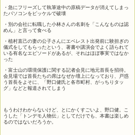
・急にフリーズして執筆途中の原稿データが消えてしまっ
たパソコンをピッケルで破壊
・別の会社に転職した小林さんの名刺を「こんなものは認
めん」と言って食べる
・植村直己の妻の公子さんにエベレスト出発前に験担ぎの
儀式をしてもらったという、著書や講演会でよく語られて
いる有名なエピソードがあるが、それはほぼ事実ではなか
った
・富士山の環境保護に関する記者会見に地元首長を招待。
会見場では首長たちの席はなぜか壇上になっており、戸惑
う首長をよそに、「野口健氏と各市町村、がっちりタッ
グ」などと報道されてしまう
もうわけわからないけど、とにかくすごいよ、野口健。こ
うした「トンデモ人物伝」としてだけでも、本書は楽しめ
るのではないだろうか。