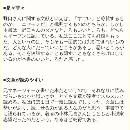
■是々非々
野口さんに関する文献といえば、「すごい」と称賛するも
のか、「ニセモノだ」と批判するもののどちらか。しかし
本書は、野口さんのダメなところもいいところも、どちら
もイーブンに記している。私はここにとても好感をもっ
た。人というのは、そもそも一面的には判断できないもの
だ。どんな人にだっていいところがあるし、悪いところが
ある。そこを誇張することも隠すこともなくさらけ出して
いるのが本書のいいところだと感じた。
■文章が読みやすい
元マネージャーが書いた本だというので、それなりに読み
づらいものかと思いきや、とても文章が達者でスルスルと
読める。私はほぼ１日で一気に読んでしまった。文章には
勢いがあり、読ませる力がある人なのだと思う。本書中で
も語られているが、著者の小林元喜さんはもともと小説家
志望だったのだという。なるほど納得である。