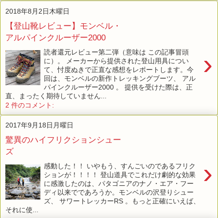
2018年8月2日木曜日
【登山靴レビュー】モンベル・
アルパインクルーザー2000
読者還元レビュー第二弾（意味は この記事冒頭
›
に）。 メーカーから提供された登山用具につい
て、忖度ぬきで正直な感想をレポートします。今
回は、モンベルの新作トレッキングブーツ、 アル
パインクルーザー2000 。 提供を受けた際は、正
直、まったく期待していません...
2 件のコメント:
2017年9月18日月曜日
驚異のハイフリクションシュー
ズ
›
感動した！！ いやもう、すんごいのであるフリク
ションが！！！！ 登山道具でこれだけ劇的な効果
に感激したのは、パタゴニアのナノ・エア・フー
ディ以来でであろうか。モンベルの沢登りシュー
ズ、 サワートレッカーRS 。もっと正確にいえば、
それに使...