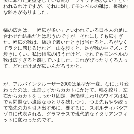
実に添った足型をしている靴が「フィット感がよい」とい
われるわけですが、それに対してモンベルの靴は、長靴的
な雑さがありました。
幅の広さは、「幅広が多い」といわれている日本人の足に
合わせた結果だとは思うのですが、それにしても広すぎ
た。幅広の靴は、店頭で履いたときは当たるところがなく
てラクに感じるけれど、山を歩くと、足が靴の中でズレて
歩きにくい。私は幅広のほうだけど、それでもモンベルの
靴は広すぎると感じていました。これがぴったりくる人っ
て、どれだけ足が広いんだろうかと。
が、アルパインクルーザー2000は足型が一変。なにより変
わったのは、土踏まずからカカトにかけて。幅を絞り、左
右からカカトをしっかり固定。拇指球まわりのワイズは私
でも問題ない適度なゆとりを残しつつ、つま先もやや絞っ
て指先の力を引き出す形に。要するに、スポルティバやア
ゾロに代表される、グラマラスで現代的なイタリアンフィ
ットに変わったのです。