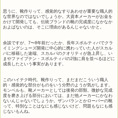
思うに、靴作りって、感覚的なすりあわせが重要な職人的
な世界なのではないでしょうか。大資本メーカーがお金を
かけて開発しても、伝統ブランドの靴の完成度になかなか
およばないのは、そこに理由があるんじゃないかと。
余談ですが、7〜8年前だったか、長年スポルティバでクラ
イミングシューズ開発に中心的に携わっていた人がスカル
パに移籍した途端、スカルパのクオリティが急上昇し、い
まやファイブテン・スポルティバの2強に肩を並べるほどに
成長したという事実があります。
このハイテク時代、靴作りって、まだまだこういう職人
的・感覚的な部分がものをいう分野のようが気がします。
モンベルも、靴メーカーとしては後発の部類。微妙な完成
度を磨き上げる部分においては、まだ他メーカーにかなわ
ないんじゃないでしょうか。ザンバランとかローバーの靴
って、特別なことはなにも感じないけど、問題もなにも感
じないもんね。