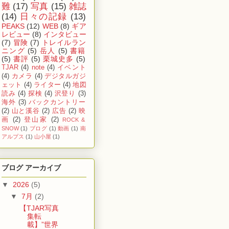
難
(17)
写真
(15)
雑誌
(14)
日々の記録
(13)
PEAKS
(12)
WEB
(8)
ギア
レビュー
(8)
インタビュー
(7)
冒険
(7)
トレイルラン
ニング
(5)
岳人
(5)
書籍
(5)
書評
(5)
栗城史多
(5)
TJAR
(4)
note
(4)
イベント
(4)
カメラ
(4)
デジタルガジ
ェット
(4)
ライター
(4)
地図
読み
(4)
探検
(4)
沢登り
(3)
海外
(3)
バックカントリー
(2)
山と溪谷
(2)
広告
(2)
映
画
(2)
登山家
(2)
ROCK &
SNOW
(1)
ブログ
(1)
動画
(1)
南
アルプス
(1)
山小屋
(1)
ブログ アーカイブ
▼
2026
(5)
▼
7月
(2)
【TJAR写真
集転
載】”世界