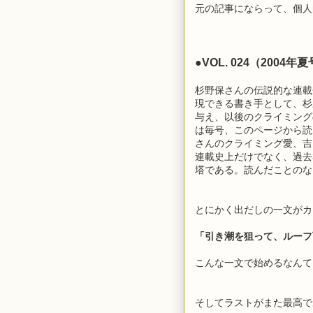
元の記事にならって、個人
●VOL. 024（2004年夏
杉野保さんの伝説的な連載企
現できる書き手として、杉
与え、以後のクライミング
は毎号、このページから読
さんのクライミング愛、吉
連載史上だけでなく、過去
塔である。読んだことのな
とにかく出だしの一文がカ
「引き潮を狙って、ルーフ
こんな一文で始めるなんて
そしてラストがまた最高で