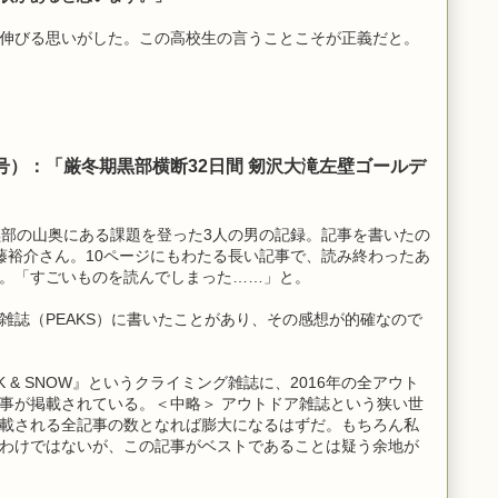
伸びる思いがした。この高校生の言うことこそが正義だと。
16年夏号）：「厳冬期黒部横断32日間 剱沢大滝左壁ゴールデ
黒部の山奥にある課題を登った3人の男の記録。記事を書いたの
藤裕介さん。10ページにもわたる長い記事で、読み終わったあ
。「すごいものを読んでしまった……」と。
雑誌（PEAKS）に書いたことがあり、その感想が的確なので
K & SNOW』というクライミング雑誌に、2016年の全アウト
事が掲載されている。＜中略＞ アウトドア雑誌という狭い世
載される全記事の数となれば膨大になるはずだ。もちろん私
わけではないが、この記事がベストであることは疑う余地が