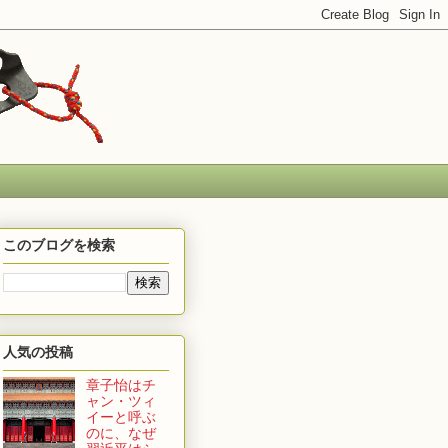
このブログを検索
人気の投稿
章子怡はチ
ャン・ツィ
イーと呼ぶ
のに、なぜ