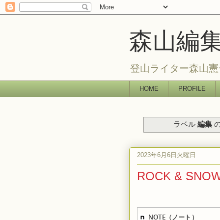
森山編
登山ライター森山憲
HOME
PROFILE
ラベル
編集
の
2023年6月6日火曜日
ROCK & S