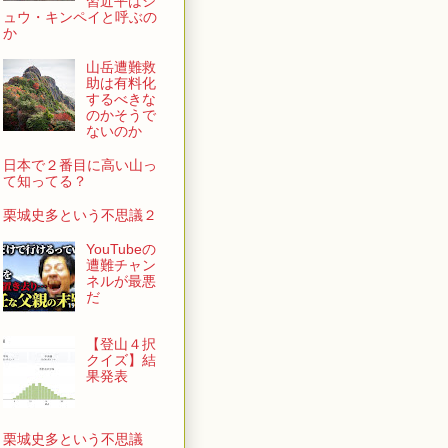
習近平はシ
ュウ・キンペイと呼ぶの
か
山岳遭難救
助は有料化
するべきな
のかそうで
ないのか
日本で２番目に高い山っ
て知ってる？
栗城史多という不思議２
YouTubeの
遭難チャン
ネルが最悪
だ
【登山４択
クイズ】結
果発表
栗城史多という不思議