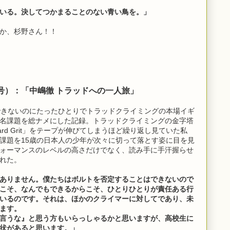
いる。決してつかまることのない青い鳥を。」
か、杉野さん！！
9年冬号）：「中嶋徹 トラッドへの一人旅」
できないのにたったひとりでトラッドクライミングの本場イギ
名課題を総ナメにした記録。トラッドクライミングの金字塔
rd Grit」をテープが伸びてしまうほど繰り返し見ていた私
課題を15歳の日本人の少年が次々に切って落とす姿に目を見
ォーマンスのレベルの高さだけでなく、読み手に手汗握らせ
れた。
ありません。僕たちはボルトを否定することはできないので
こそ、なんでもできるからこそ、ひとりひとりが責任ある行
いるのです。それは、ほかのクライマーに対してであり、未
ます。
言うな』と思う方もいらっしゃるかと思いますが、高校生に
状があると思います。」