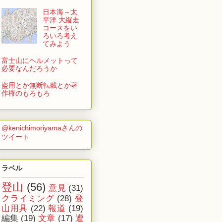
日本海～太
平洋 大縦走
コースをい
ろいろ考え
てみよう
富士山にヘルメットって
必要なんだろうか
盗用とか無断転載とか著
作権のもろもろ
@kenichimoriyamaさんの
ツイート
ラベル
登山
(56)
意見
(31)
クライミング
(28)
登
山用具
(22)
報道
(19)
編集
(19)
文章
(17)
遭