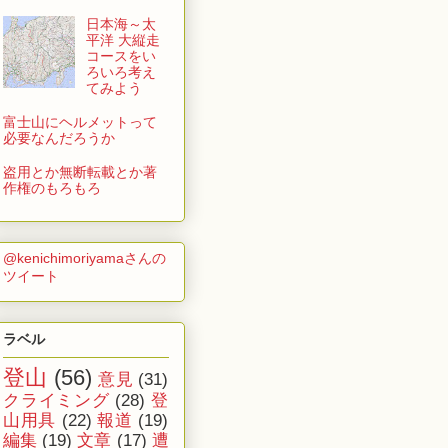
日本海～太
平洋 大縦走
コースをい
ろいろ考え
てみよう
富士山にヘルメットって
必要なんだろうか
盗用とか無断転載とか著
作権のもろもろ
@kenichimoriyamaさんの
ツイート
ラベル
登山
(56)
意見
(31)
クライミング
(28)
登
山用具
(22)
報道
(19)
編集
(19)
文章
(17)
遭