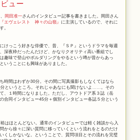
タビュー
に、
岡田准一
さんのインタビュー記事を書きました。岡田さん
『エヴェレスト 神々の山嶺』
に主演しているので、それに
す。
にけっこう好きな俳優で、昔、『ＳＰ』というドラマを毎週
、深夜枠だったんだけど、かなりクオリティ高い番組でし
は趣味で登山やボルダリングをやるという噂が昔からあっ
ということにも興味がありました。
ち時間はわずか30分。その間に写真撮影もしなくてはなら
0分というところ。それじゃあなにも聞けないよ……。その
て、１時間になりました。ただし、アウトドア系３誌（岳
の合同インタビュー45分＋個別インタビュー各誌５分という
余裕はほとんどない。通常のインタビューでは軽く雑談から入
問から徐々に深い質問に移っていくという流れをとるのだけ
いくしかないな。ということで、質問項目とその流れを完璧