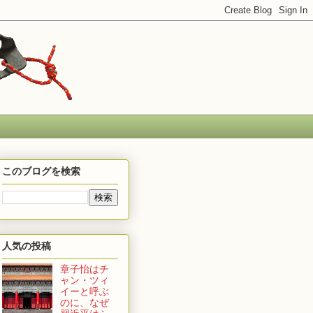
このブログを検索
人気の投稿
章子怡はチ
ャン・ツィ
イーと呼ぶ
のに、なぜ