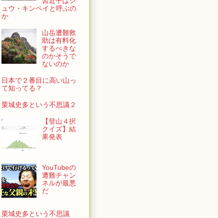
習近平はシ
ュウ・キンペイと呼ぶの
か
山岳遭難救
助は有料化
するべきな
のかそうで
ないのか
日本で２番目に高い山っ
て知ってる？
栗城史多という不思議２
【登山４択
クイズ】結
果発表
YouTubeの
遭難チャン
ネルが最悪
だ
栗城史多という不思議