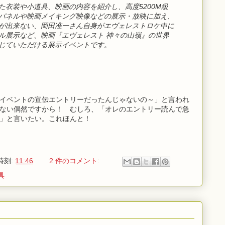
た衣装や小道具、映画の内容を紹介し、高度5200M級
パネルや映画メイキング映像などの展示・放映に加え、
が出来ない、岡田准一さん自身がエヴェレストロケ中に
ル展示など、映画『エヴェレスト 神々の山嶺』の世界
じていただける展示イベントです。
イベントの宣伝エントリーだったんじゃないの～」と言われ
ない偶然ですから！ むしろ、「オレのエントリー読んで急
」と言いたい。これほんと！
時刻:
11:46
2 件のコメント:
具