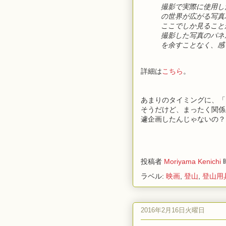
撮影で実際に使用し
の世界が広がる写真
ここでしか見ること
撮影した写真のパネ
を余すことなく、感
詳細は
こちら
。
あまりのタイミングに、「
そうだけど、まったく関係
遽企画したんじゃないの？
投稿者
Moriyama Kenichi
ラベル:
映画
,
登山
,
登山用
2016年2月16日火曜日