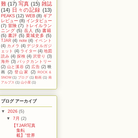
難
(17)
写真
(15)
雑誌
(14)
日々の記録
(13)
PEAKS
(12)
WEB
(8)
ギア
レビュー
(8)
インタビュー
(7)
冒険
(7)
トレイルラン
ニング
(5)
岳人
(5)
書籍
(5)
書評
(5)
栗城史多
(5)
TJAR
(4)
note
(4)
イベント
(4)
カメラ
(4)
デジタルガジ
ェット
(4)
ライター
(4)
地図
読み
(4)
探検
(4)
沢登り
(3)
海外
(3)
バックカントリー
(2)
山と溪谷
(2)
広告
(2)
映
画
(2)
登山家
(2)
ROCK &
SNOW
(1)
ブログ
(1)
動画
(1)
南
アルプス
(1)
山小屋
(1)
ブログ アーカイブ
▼
2026
(5)
▼
7月
(2)
【TJAR写真
集転
載】”世界