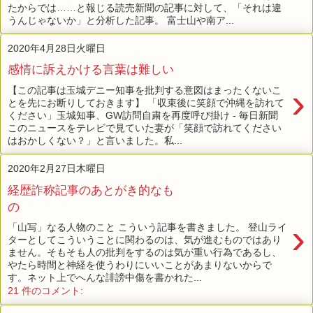
たからでは……と報じる読売新聞の記事に対して、「それは違
うんじゃないか」と分析した記事。 富士山や南ア...
2020年4月28日火曜日
感情に訴えかける言葉は難しい
›
【この記事は玉城デニー知事を批判する意図はまったくないこ
とを先にお断りしておきます】 「収束後に笑顔で沖縄を訪れて
ください」玉城知事、GW訪問自粛を再度呼び掛け - 毎日新聞
このニュースをテレビで見ていた妻が「笑顔で訪れてください
はおかしくない？」と言いました。私...
2020年2月27日木曜日
経歴詐称記事のあとがき的なも
の
›
「山写」なる人物のこと こういう記事を書きました。 登山ライ
ターとしてこういうことに関わるのは、気が進むものではあり
ません。そもそも人の批判をするのは気が重い行為であるし、
やたら時間と神経を使うわりにいいことがあまりないからで
す。ネット上でへんな誹謗中傷を書かれた...
21 件のコメント: