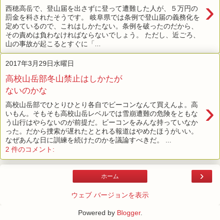
›
西穂高岳で、登山届を出さずに登って遭難した人が、５万円の
罰金を科されたそうです。 岐阜県では条例で登山届の義務化を
定めているので、これはしかたない。条例を破ったのだから、
その責めは負わなければならないでしょう。 ただし、近ごろ、
山の事故が起こるとすぐに「...
2017年3月29日水曜日
高校山岳部冬山禁止はしかたが
ないのかな
›
高校山岳部でひとりひとり各自でビーコンなんて買えんよ。高
いもん。そもそも高校山岳レベルでは雪崩遭難の危険をともな
う山行はやらないのが前提だ。ビーコンをみんな持っていなか
った。だから捜索が遅れたととれる報道はやめたほうがいい。
なぜあんな日に訓練を続けたのかを議論すべきだ。 ...
2 件のコメント:
›
ホーム
ウェブ バージョンを表示
Powered by
Blogger
.