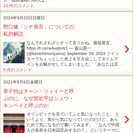
10 件のコメント:
2024年9月22日日曜日
野口健「シナ発言」についての
私的解説
›
なんでわざわざシナって言うかね。最低発言。
https://t.co/reAvqbnlr1 — 森山憲一
(@kenichimoriyama) September 19, 2024 ツイッ
ターでちょっとした炎上を引き起こしてタイムラ
インをお騒がせしてしまいました。「あなたは言...
5 件のコメント:
2021年8月6日金曜日
章子怡はチャン・ツィイーと呼
ぶのに、なぜ習近平はシュウ・
キンペイと呼ぶのか
›
オリンピックを見ていてふと気になったこと。 と
いうより、前から気になっていたのだけど、あら
ためて気になるので書いてみます。 「なんで中国
人の名前を日本語読みするの？」 というテーマに