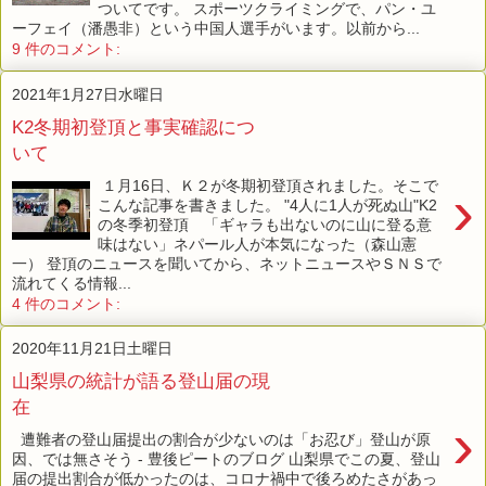
ついてです。 スポーツクライミングで、パン・ユ
ーフェイ（潘愚非）という中国人選手がいます。以前から...
9 件のコメント:
2021年1月27日水曜日
K2冬期初登頂と事実確認につ
いて
１月16日、Ｋ２が冬期初登頂されました。そこで
›
こんな記事を書きました。 "4人に1人が死ぬ山"K2
の冬季初登頂 「ギャラも出ないのに山に登る意
味はない」ネパール人が本気になった（森山憲
一） 登頂のニュースを聞いてから、ネットニュースやＳＮＳで
流れてくる情報...
4 件のコメント:
2020年11月21日土曜日
山梨県の統計が語る登山届の現
在
›
遭難者の登山届提出の割合が少ないのは「お忍び」登山が原
因、では無さそう - 豊後ピートのブログ 山梨県でこの夏、登山
届の提出割合が低かったのは、コロナ禍中で後ろめたさがあっ