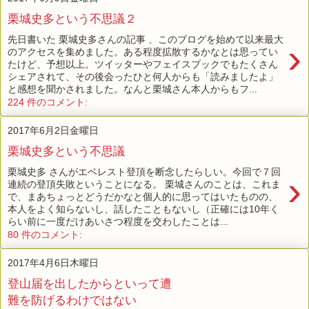
栗城史多という不思議２
先日書いた 栗城史多さんの記事 、このブログを始めて以来最大
›
のアクセスを集めました。ある程度拡散するかなとは思ってい
たけど、予想以上。ツイッターやフェイスブックでもたくさん
シェアされて、その後会ったひと何人からも「読みましたよ」
と感想を聞かされました。なんと栗城さん本人からもフ...
224 件のコメント:
2017年6月2日金曜日
栗城史多という不思議
栗城史多 さんがエベレスト登頂を断念したらしい。今回で７回
›
連続の登頂失敗ということになる。 栗城さんのことは、これま
で、まあちょっとどうだかなと個人的に思ってはいたものの、
本人をよく知らないし、話したこともないし（正確には10年く
らい前に一度だけあいさつ程度を交わしたことは...
80 件のコメント:
2017年4月6日木曜日
登山届を出したからといって遭
難を防げるわけではない