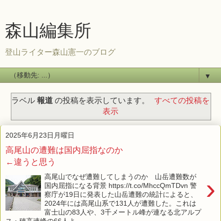
森山編集所
登山ライター森山憲一のブログ
▼
ラベル
報道
の投稿を表示しています。
すべての投稿を
表示
2025年6月23日月曜日
高尾山の遭難は国内屈指なのか
←違うと思う
高尾山でなぜ遭難してしまうのか 山岳遭難数が
›
国内屈指になる背景 https://t.co/MhccQmTDvn 警
察庁が19日に発表した山岳遭難の統計によると、
2024年には高尾山系で131人が遭難した。これは
富士山の83人や、3千メートル峰が連なる北アルプ
ス・穂高連峰の66人よ...