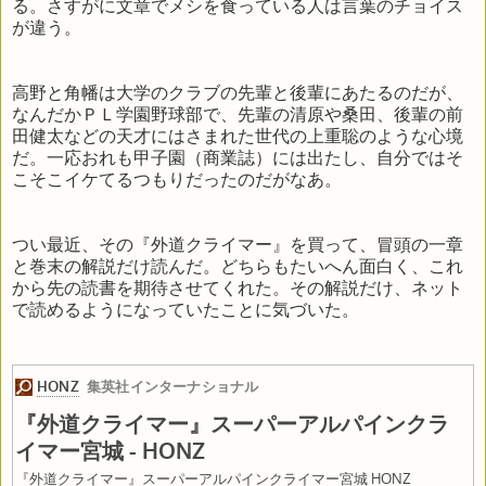
る。さすがに文章でメシを食っている人は言葉のチョイス
が違う。
高野と角幡は大学のクラブの先輩と後輩にあたるのだが、
なんだかＰＬ学園野球部で、先輩の清原や桑田、後輩の前
田健太などの天才にはさまれた世代の上重聡のような心境
だ。一応おれも甲子園（商業誌）には出たし、自分ではそ
こそこイケてるつもりだったのだがなあ。
つい最近、その『外道クライマー』を買って、冒頭の一章
と巻末の解説だけ読んだ。どちらもたいへん面白く、これ
から先の読書を期待させてくれた。その解説だけ、ネット
で読めるようになっていたことに気づいた。