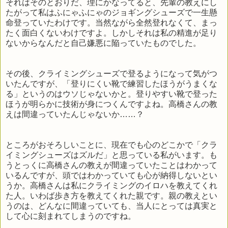
それはそのとおりだ、理にかなってると、先輩の教えにし
たがって私はふにゃふにゃのジョギングシューズで一生懸
命登っていたわけです。当然ながら全然登れなくて、まっ
たく面白くないわけですよ。しかしそれは私の精進が足り
ないからなんだと自己嫌悪に陥っていたものでした。
その後、クライミングシューズで登るようになって気がつ
いたんですが、「登りにくい靴で練習したほうがうまくな
る」というのはウソじゃないかと。登りやすい靴で登った
ほうが明らかに技術が身につくんですよね。高橋さんの教
えは間違っていたんじゃないか……？
ところがおそろしいことに、現在でも心のどこかで「クラ
イミングシューズはズルだ」と思っている私がいます。も
うとっくに高橋さんの教えが間違っていたことはわかって
いるんですが、頭ではわかっていても心が納得しないとい
うか。高橋さんは私にクライミングのイロハを教えてくれ
た人。いわば歩き方を教えてくれた親です。親の教えとい
うのは、どんなに間違っていても、当人にとっては真実と
して心に刻まれてしまうのですね。