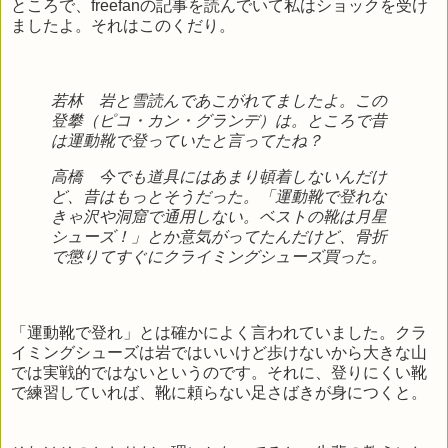
ところで、freefanの記事を読んでいて私はショックを受け
ましたよ。それはこのくだり。
若林 岩と雪読んであこがれてましたよ。この
登攀（ピコ・カン・グランデ）は。ところで昔
は運動靴で登っていたと言ってたね？
高橋 今でも道具にはあまり頓着しないんだけ
ど、昔はもっとそうだった。「運動靴で登れな
きゃ沢や洞窟で通用しない。ベストの靴は月星
シューズ！」とか意気がってたんだけど、骨折
で懲りてすぐにクライミングシューズ買った。
「運動靴で登れ」とは確かによく言われていました。クラ
イミングシューズは岩ではいいけど歩けないから大きな山
では実戦的ではないというのです。それに、登りにくい靴
で練習していれば、靴に頼らない足さばきが身につくと。