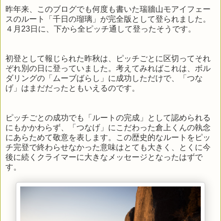
昨年来、このブログでも何度も書いた瑞牆山モアイフェー
スのルート「千日の瑠璃」が完全版として登られました。
４月23日に、下から全ピッチ通して登ったそうです。
初登として報じられた昨秋は、ピッチごとに区切ってそれ
ぞれ別の日に登っていました。考えてみればこれは、ボル
ダリングの「ムーブばらし」に成功しただけで、「つな
げ」はまだだったともいえるのです。
ピッチごとの成功でも「ルートの完成」として認められる
にもかかわらず、「つなげ」にこだわった倉上くんの執念
にあらためて敬意を表します。この歴史的なルートをピッ
チ完登で終わらせなかった意味はとても大きく、とくに今
後に続くクライマーに大きなメッセージとなったはずで
す。