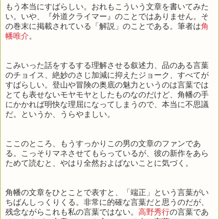
もう本当にすばらしい。おれもこういう文章を書いてみた
い。いや、『外道クライマー』のことではありません。そ
の巻末に掲載されている「解説」のことである。筆者は
角
幡唯介
。
こみいった話をするする理解させる叙述力、品のある言葉
のチョイス、絶妙のさじ加減に抑えたジョーク、すべてが
すばらしい。登山や冒険の奥底の魅力というのは言葉では
とても表せないモヤモヤとしたものなのだけど、角幡の手
にかかれば明快な理屈になってしまうので、本当に不思議
だ。というか、うらやましい。
ここのところ、もうすっかりこの男の文章のファンであ
る。こっそりマネさせてもらっているが、彼の新作をあら
ためて読むと、やはり全然およばないことに気づく。
角幡の文章をひとことで表すと、「端正」という言葉がい
ちばんしっくりくる。非常に的確な言葉だと思うのだが、
残念ながらこれも私の言葉ではない。
高野秀行
の言葉であ