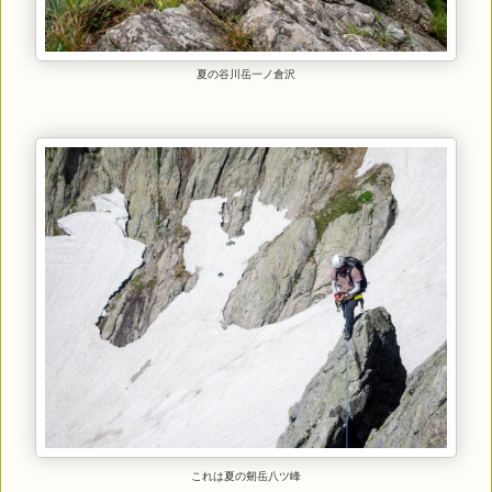
夏の谷川岳一ノ倉沢
これは夏の剱岳八ツ峰