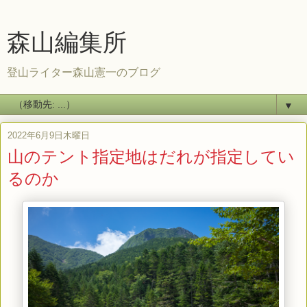
森山編集所
登山ライター森山憲一のブログ
▼
2022年6月9日木曜日
山のテント指定地はだれが指定してい
るのか