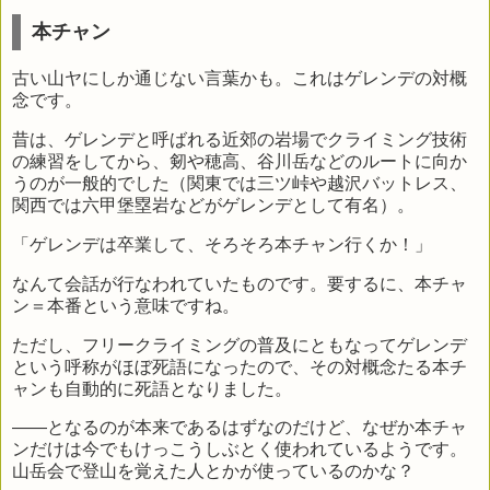
本チャン
古い山ヤにしか通じない言葉かも。これはゲレンデの対概
念です。
昔は、ゲレンデと呼ばれる近郊の岩場でクライミング技術
の練習をしてから、剱や穂高、谷川岳などのルートに向か
うのが一般的でした（関東では三ツ峠や越沢バットレス、
関西では六甲堡塁岩などがゲレンデとして有名）。
「ゲレンデは卒業して、そろそろ本チャン行くか！」
なんて会話が行なわれていたものです。要するに、本チャ
ン＝本番という意味ですね。
ただし、フリークライミングの普及にともなってゲレンデ
という呼称がほぼ死語になったので、その対概念たる本チ
ャンも自動的に死語となりました。
――となるのが本来であるはずなのだけど、なぜか本チャ
ンだけは今でもけっこうしぶとく使われているようです。
山岳会で登山を覚えた人とかが使っているのかな？