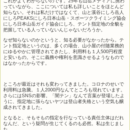
これがよくわからないのです。25年も山岳メディアに携わ
っていながら、ここについては私も詳しいことをほとんど
知らない。それは私だけではなくて、山と溪谷にしろ岳人
にしろPEAKSにしろ日本山岳・スポーツクライミング協会
にしろ日本山岳ガイド協会にしろ、テント指定地の全貌を
把握している人っていないんじゃないだろうか。
なぜ知らないのかというと、知る必要がなかったから。テ
ント指定地というのは、多くの場合、山小屋の付随業務的
にゆるやかに管理されてきたし、利用料も１人500円程度
と安いもの。そこに義務や権利を意識させるようなもので
はなかったからです。
ところが最近はそれも変わってきました。コロナのせいで
利用料は急騰。１人2000円なんてところも現れています。
さらにはSNSの影響。「闇テン」なんて言葉が登場したよ
うに、指定地に張らないヤツは登山者失格という空気も醸
成されてきました。
となると、そもそもの指定を行なっている責任主体はだれ
なんだ、という疑問が生じてくるのも必然。私は生じまし
た。