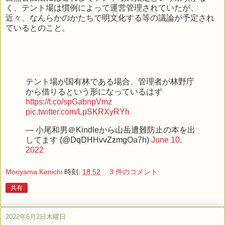
く、テント場は慣例によって運営管理されていたが、
近々、なんらかのかたちで明文化する等の議論が予定され
ているとのこと。
テント場が国有林である場合、管理者が林野庁
から借りるという形になっているはず
https://t.co/spGabnpVmz
pic.twitter.com/LpSKRXyRYh
— 小尾和男＠Kindleから山岳遭難防止の本を出
してます (@DqDHHvvZzmgOa7h)
June 10,
2022
Moriyama Kenichi
時刻:
18:52
3 件のコメント:
共有
2022年6月2日木曜日