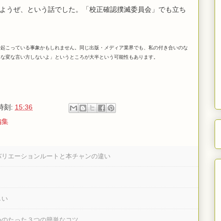
ようぜ、という話でした。「校正確認撲滅委員会」でも立ち
で起こっている事象かもしれません。同じ出版・メディア業界でも、私の付き合いのな
んな変な言い方しないよ」というところが大半という可能性もあります。
時刻:
15:36
編集
バリエーションルートと本チャンの違い
しい
めのたった３つの簡単なコツ