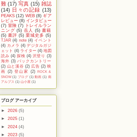
難
(17)
写真
(15)
雑誌
(14)
日々の記録
(13)
PEAKS
(12)
WEB
(8)
ギア
レビュー
(8)
インタビュー
(7)
冒険
(7)
トレイルラン
ニング
(5)
岳人
(5)
書籍
(5)
書評
(5)
栗城史多
(5)
TJAR
(4)
note
(4)
イベント
(4)
カメラ
(4)
デジタルガジ
ェット
(4)
ライター
(4)
地図
読み
(4)
探検
(4)
沢登り
(3)
海外
(3)
バックカントリー
(2)
山と溪谷
(2)
広告
(2)
映
画
(2)
登山家
(2)
ROCK &
SNOW
(1)
ブログ
(1)
動画
(1)
南
アルプス
(1)
山小屋
(1)
ブログ アーカイブ
►
2026
(5)
►
2025
(1)
►
2024
(4)
►
2023
(5)