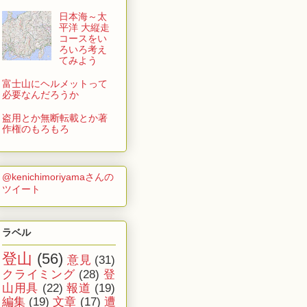
日本海～太
平洋 大縦走
コースをい
ろいろ考え
てみよう
富士山にヘルメットって
必要なんだろうか
盗用とか無断転載とか著
作権のもろもろ
@kenichimoriyamaさんの
ツイート
ラベル
登山
(56)
意見
(31)
クライミング
(28)
登
山用具
(22)
報道
(19)
編集
(19)
文章
(17)
遭