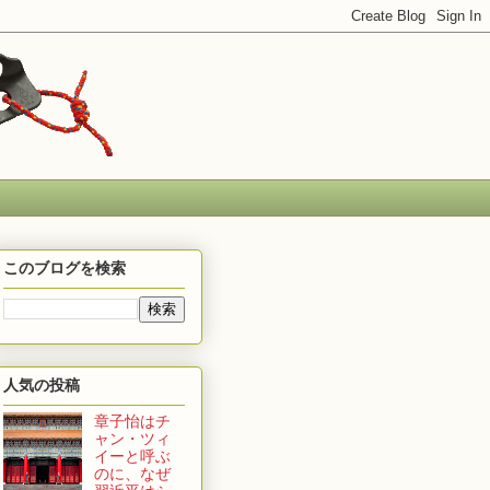
このブログを検索
人気の投稿
章子怡はチ
ャン・ツィ
イーと呼ぶ
のに、なぜ