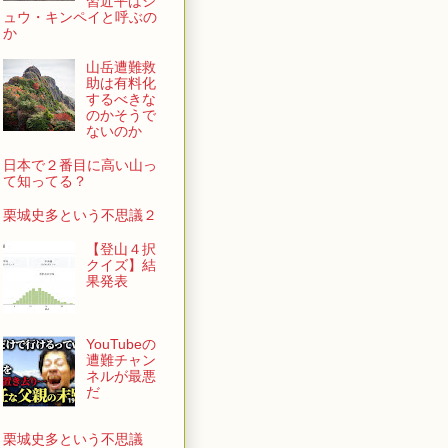
習近平はシ
ュウ・キンペイと呼ぶの
か
山岳遭難救
助は有料化
するべきな
のかそうで
ないのか
日本で２番目に高い山っ
て知ってる？
栗城史多という不思議２
【登山４択
クイズ】結
果発表
YouTubeの
遭難チャン
ネルが最悪
だ
栗城史多という不思議