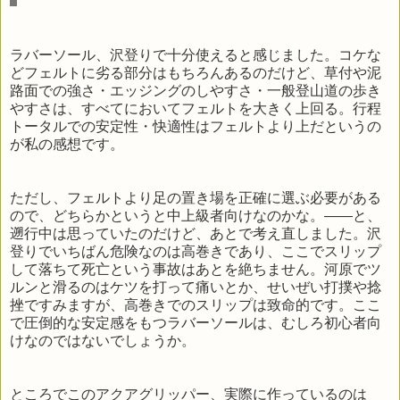
ラバーソール、沢登りで十分使えると感じました。コケな
どフェルトに劣る部分はもちろんあるのだけど、草付や泥
路面での強さ・エッジングのしやすさ・一般登山道の歩き
やすさは、すべてにおいてフェルトを大きく上回る。行程
トータルでの安定性・快適性はフェルトより上だというの
が私の感想です。
ただし、フェルトより足の置き場を正確に選ぶ必要がある
ので、どちらかというと中上級者向けなのかな。――と、
遡行中は思っていたのだけど、あとで考え直しました。沢
登りでいちばん危険なのは高巻きであり、ここでスリップ
して落ちて死亡という事故はあとを絶ちません。河原でツ
ルンと滑るのはケツを打って痛いとか、せいぜい打撲や捻
挫ですみますが、高巻きでのスリップは致命的です。ここ
で圧倒的な安定感をもつラバーソールは、むしろ初心者向
けなのではないでしょうか。
ところでこのアクアグリッパー、実際に作っているのは