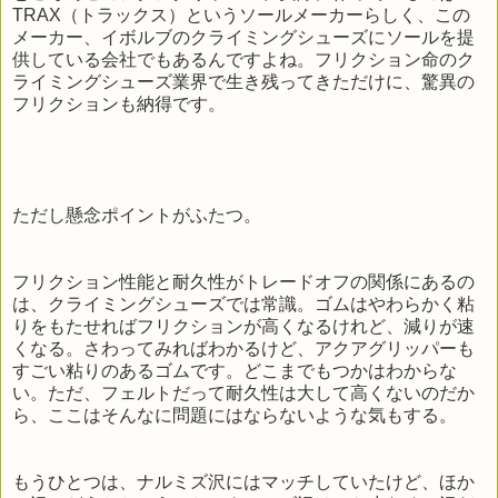
TRAX（トラックス）というソールメーカーらしく、この
メーカー、イボルブのクライミングシューズにソールを提
供している会社でもあるんですよね。フリクション命のク
ライミングシューズ業界で生き残ってきただけに、驚異の
フリクションも納得です。
ただし懸念ポイントがふたつ。
フリクション性能と耐久性がトレードオフの関係にあるの
は、クライミングシューズでは常識。ゴムはやわらかく粘
りをもたせればフリクションが高くなるけれど、減りが速
くなる。さわってみればわかるけど、アクアグリッパーも
すごい粘りのあるゴムです。どこまでもつかはわからな
い。ただ、フェルトだって耐久性は大して高くないのだか
ら、ここはそんなに問題にはならないような気もする。
もうひとつは、ナルミズ沢にはマッチしていたけど、ほか