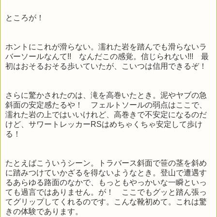
ところが！
ホントにこれが滑らない。濡れた岩を踏んでも滑らないラ
バーソールなんて!! なんだこの感覚。信じられない!!! 最
初はおそるおそる歩いていたが、こいつは信用できるぞ！
さらに驚かされたのは、滝を高巻いたとき。泥やヤブの急
斜面の安定感たるや！ フェルトソールの弱点はここで、
濡れた岩の上ではいいけれど、高巻きで不安定になるのだ
けど、サワートレッカーRSはめちゃくちゃ安定して歩け
る！
たとえばこういうシーン。トラバース斜面で笹の茎を斜め
に踏みつけていかざるを得ないようなとき。登山で遭遇す
るあらゆる路面のなかで、もっともやっかいな一瞬といっ
ても過言ではありません。が！ ここでもグッと踏ん張っ
てグリップしてくれるのです。こんな靴初めて。これは驚
きの体験であります。