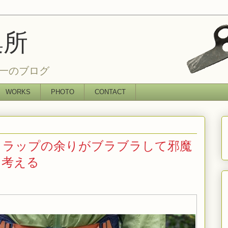
集所
一のブログ
WORKS
PHOTO
CONTACT
トラップの余りがブラブラして邪魔
を考える