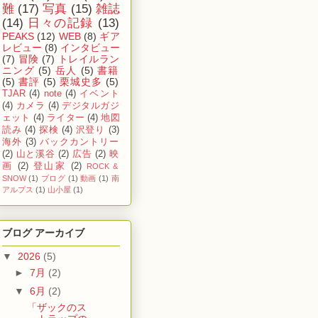
難
(17)
写真
(15)
雑誌
(14)
日々の記録
(13)
PEAKS
(12)
WEB
(8)
ギア
レビュー
(8)
インタビュー
(7)
冒険
(7)
トレイルラン
ニング
(5)
岳人
(5)
書籍
(5)
書評
(5)
栗城史多
(5)
TJAR
(4)
note
(4)
イベント
(4)
カメラ
(4)
デジタルガジ
ェット
(4)
ライター
(4)
地図
読み
(4)
探検
(4)
沢登り
(3)
海外
(3)
バックカントリー
(2)
山と溪谷
(2)
広告
(2)
映
画
(2)
登山家
(2)
ROCK &
SNOW
(1)
ブログ
(1)
動画
(1)
南
アルプス
(1)
山小屋
(1)
ブログ アーカイブ
▼
2026
(5)
►
7月
(2)
▼
6月
(2)
「ザックのス