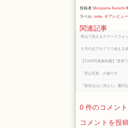
投稿者
Moriyama Kenichi
ラベル:
note
,
ギアレビュ
関連記事
登山で使えるスマートウォ
６月の北アルプスで使える
【TJAR写真集転載】”世界
「登山写真」の撮り方
『親友は山に消えた』書評
0 件のコメント
コメントを投