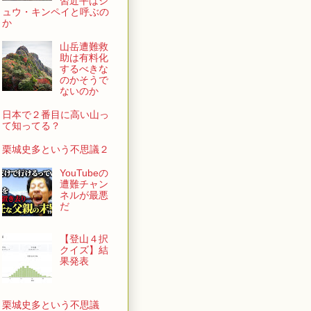
習近平はシ
ュウ・キンペイと呼ぶの
か
山岳遭難救
助は有料化
するべきな
のかそうで
ないのか
日本で２番目に高い山っ
て知ってる？
栗城史多という不思議２
YouTubeの
遭難チャン
ネルが最悪
だ
【登山４択
クイズ】結
果発表
栗城史多という不思議