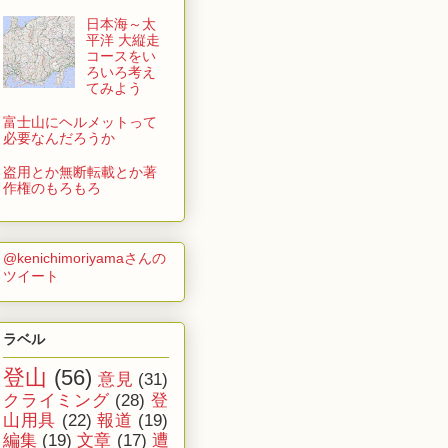
日本海～太
平洋 大縦走
コースをい
ろいろ考え
てみよう
富士山にヘルメットって
必要なんだろうか
盗用とか無断転載とか著
作権のもろもろ
@kenichimoriyamaさんの
ツイート
ラベル
登山
(56)
意見
(31)
クライミング
(28)
登
山用具
(22)
報道
(19)
編集
(19)
文章
(17)
遭