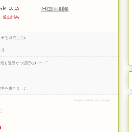
時刻:
18:19
ー
,
登山用具
ッチを研究したい
道具
で最も過酷かつ濃密なレース”
記事を書きました
Simple Related Posts Widget
:
稿