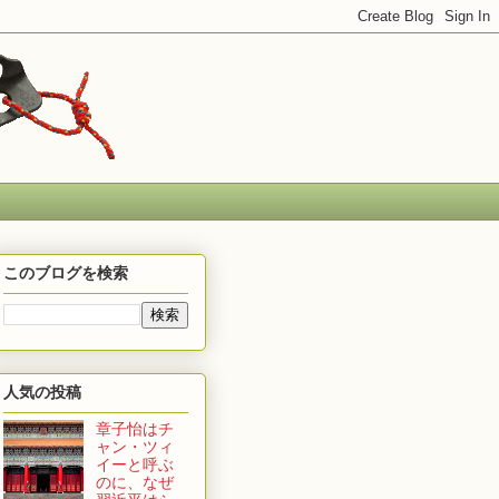
このブログを検索
人気の投稿
章子怡はチ
ャン・ツィ
イーと呼ぶ
のに、なぜ