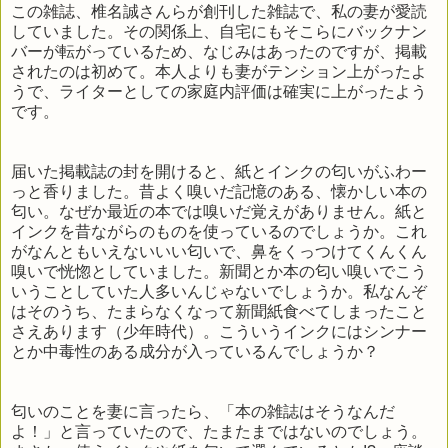
この雑誌、椎名誠さんらが創刊した雑誌で、私の妻が愛読
していました。その関係上、自宅にもそこらにバックナン
バーが転がっているため、なじみはあったのですが、掲載
されたのは初めて。本人よりも妻がテンション上がったよ
うで、ライターとしての家庭内評価は確実に上がったよう
です。
届いた掲載誌の封を開けると、紙とインクの匂いがふわー
っと香りました。昔よく嗅いだ記憶のある、懐かしい本の
匂い。なぜか最近の本では嗅いだ覚えがありません。紙と
インクを昔ながらのものを使っているのでしょうか。これ
がなんともいえないいい匂いで、鼻をくっつけてくんくん
嗅いで恍惚としていました。新聞とか本の匂い嗅いでこう
いうことしていた人多いんじゃないでしょうか。私なんぞ
はそのうち、たまらなくなって新聞紙食べてしまったこと
さえあります（少年時代）。こういうインクにはシンナー
とか中毒性のある成分が入っているんでしょうか？
匂いのことを妻に言ったら、「本の雑誌はそうなんだ
よ！」と言っていたので、たまたまではないのでしょう。