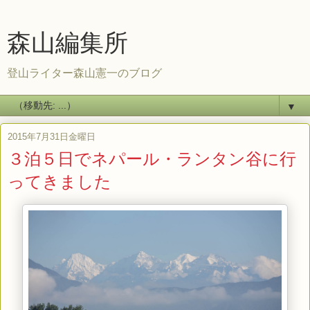
森山編集所
登山ライター森山憲一のブログ
▼
2015年7月31日金曜日
３泊５日でネパール・ランタン谷に行
ってきました