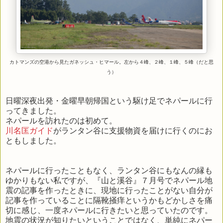
カトマンズの空港から見たガネッシュ・ヒマール。左から４峰、２峰、１峰、５峰（だと思
う）
日曜深夜出発・金曜早朝帰国という駆け足でネパールに行
ってきました。
ネパールを訪れたのは初めて。
川名匡ガイド
がランタン谷に支援物資を届けに行くのにお
ともしました。
ネパールに行ったこともなく、ランタン谷にもなんの縁も
ゆかりもない私ですが、『山と溪谷』７月号でネパール地
震の記事を作ったときに、現地に行ったことがない自分が
記事を作っていることに隔靴掻痒というかもどかしさを痛
切に感じ、一度ネパールに行きたいと思っていたのです。
地震の状況が知りたいということではなく、単純にネパー