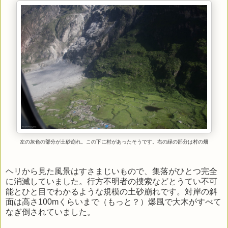
左の灰色の部分が土砂崩れ。この下に村があったそうです。右の緑の部分は村の畑
ヘリから見た風景はすさまじいもので、集落がひとつ完全
に消滅していました。行方不明者の捜索などとうてい不可
能とひと目でわかるような規模の土砂崩れです。対岸の斜
面は高さ100mくらいまで（もっと？）爆風で大木がすべて
なぎ倒されていました。