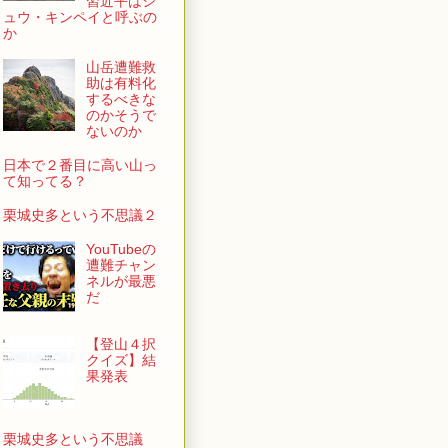
習近平はシ
ュウ・キンペイと呼ぶの
か
山岳遭難救
助は有料化
するべきな
のかそうで
ないのか
日本で２番目に高い山っ
て知ってる？
栗城史多という不思議２
YouTubeの
遭難チャン
ネルが最悪
だ
【登山４択
クイズ】結
果発表
栗城史多という不思議