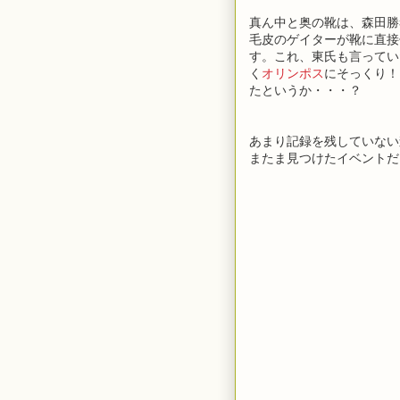
真ん中と奥の靴は、森田勝
毛皮のゲイターが靴に直接
す。これ、東氏も言ってい
く
オリンポス
にそっくり！
たというか・・・？
あまり記録を残していない
またま見つけたイベントだ