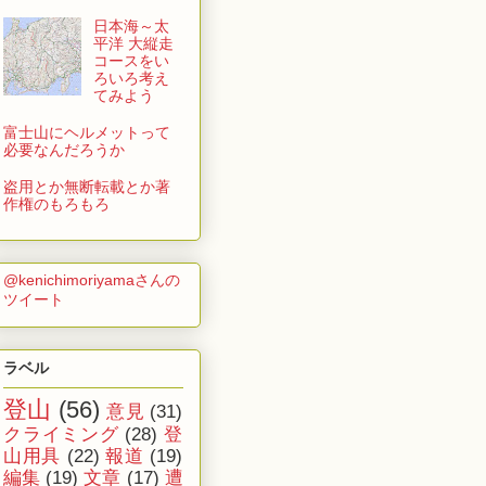
日本海～太
平洋 大縦走
コースをい
ろいろ考え
てみよう
富士山にヘルメットって
必要なんだろうか
盗用とか無断転載とか著
作権のもろもろ
@kenichimoriyamaさんの
ツイート
ラベル
登山
(56)
意見
(31)
クライミング
(28)
登
山用具
(22)
報道
(19)
編集
(19)
文章
(17)
遭