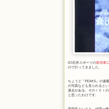
ICI石井スポーツの
新宿東
ので行ってきました。
ちょうど『PEAKS』の
の写真なども見られるとい
過去がある。そのＩＣＩの
と思ったわけです。
森田氏というと、頑固一徹