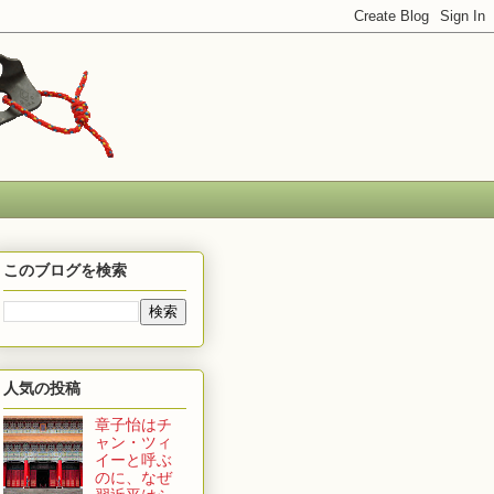
このブログを検索
人気の投稿
章子怡はチ
ャン・ツィ
イーと呼ぶ
のに、なぜ