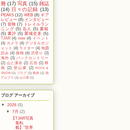
難
(17)
写真
(15)
雑誌
(14)
日々の記録
(13)
PEAKS
(12)
WEB
(8)
ギア
レビュー
(8)
インタビュー
(7)
冒険
(7)
トレイルラン
ニング
(5)
岳人
(5)
書籍
(5)
書評
(5)
栗城史多
(5)
TJAR
(4)
note
(4)
イベント
(4)
カメラ
(4)
デジタルガジ
ェット
(4)
ライター
(4)
地図
読み
(4)
探検
(4)
沢登り
(3)
海外
(3)
バックカントリー
(2)
山と溪谷
(2)
広告
(2)
映
画
(2)
登山家
(2)
ROCK &
SNOW
(1)
ブログ
(1)
動画
(1)
南
アルプス
(1)
山小屋
(1)
ブログ アーカイブ
▼
2026
(5)
▼
7月
(2)
【TJAR写真
集転
載】”世界