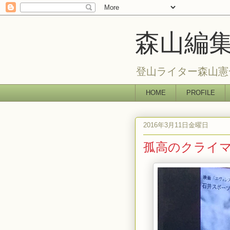
森山編
登山ライター森山憲
HOME
PROFILE
2016年3月11日金曜日
孤高のクライ