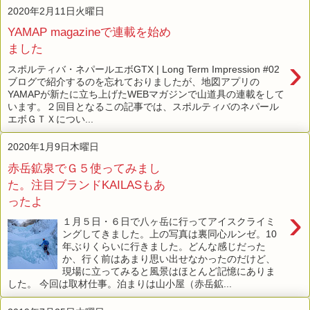
2020年2月11日火曜日
YAMAP magazineで連載を始め
ました
›
スポルティバ・ネパールエボGTX | Long Term Impression #02
ブログで紹介するのを忘れておりましたが、地図アプリの
YAMAPが新たに立ち上げたWEBマガジンで山道具の連載をして
います。２回目となるこの記事では、スポルティバのネパール
エボＧＴＸについ...
2020年1月9日木曜日
赤岳鉱泉でＧ５使ってみまし
た。注目ブランドKAILASもあ
ったよ
›
１月５日・６日で八ヶ岳に行ってアイスクライミ
ングしてきました。上の写真は裏同心ルンゼ。10
年ぶりくらいに行きました。どんな感じだった
か、行く前はあまり思い出せなかったのだけど、
現場に立ってみると風景はほとんど記憶にありま
した。 今回は取材仕事。泊まりは山小屋（赤岳鉱...