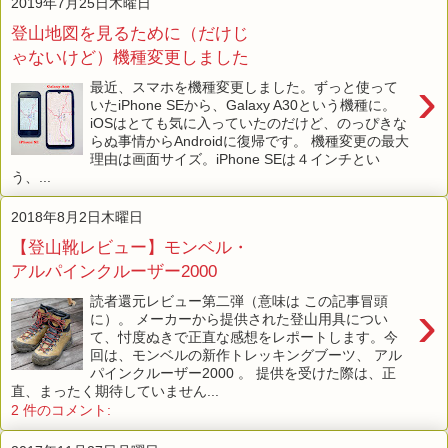
2019年7月25日木曜日
登山地図を見るために（だけじ
ゃないけど）機種変更しました
›
最近、スマホを機種変更しました。ずっと使って
いたiPhone SEから、Galaxy A30という機種に。
iOSはとても気に入っていたのだけど、のっぴきな
らぬ事情からAndroidに復帰です。 機種変更の最大
理由は画面サイズ。iPhone SEは４インチとい
う、...
2018年8月2日木曜日
【登山靴レビュー】モンベル・
アルパインクルーザー2000
読者還元レビュー第二弾（意味は この記事冒頭
›
に）。 メーカーから提供された登山用具につい
て、忖度ぬきで正直な感想をレポートします。今
回は、モンベルの新作トレッキングブーツ、 アル
パインクルーザー2000 。 提供を受けた際は、正
直、まったく期待していません...
2 件のコメント: