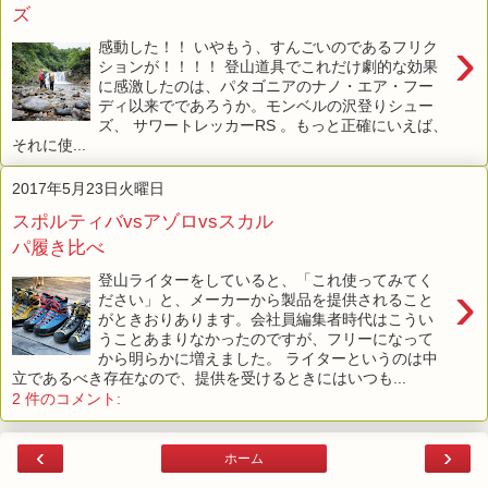
ズ
›
感動した！！ いやもう、すんごいのであるフリク
ションが！！！！ 登山道具でこれだけ劇的な効果
に感激したのは、パタゴニアのナノ・エア・フー
ディ以来でであろうか。モンベルの沢登りシュー
ズ、 サワートレッカーRS 。もっと正確にいえば、
それに使...
2017年5月23日火曜日
スポルティバvsアゾロvsスカル
パ履き比べ
登山ライターをしていると、「これ使ってみてく
›
ださい」と、メーカーから製品を提供されること
がときおりあります。会社員編集者時代はこうい
うことあまりなかったのですが、フリーになって
から明らかに増えました。 ライターというのは中
立であるべき存在なので、提供を受けるときにはいつも...
2 件のコメント:
‹
›
ホーム