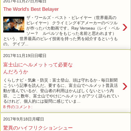
2017年11月27日月曜日
The World's Best Belayer
ザ・ワールズ・ベスト・ビレイヤー（世界最高の
›
ビレイヤー） クライミングギアメーカーのペツル
が作ったバカ動画です。Ray Verseau（レイ・ベル
ソー？ ルベルソをもじった名前と思われます）
という、世界最高のビレイ技術を持った男を紹介するというも
の。 デイブ...
2017年11月19日日曜日
富士山にヘルメットって必要な
んだろうか
›
くらしナビ・気象・防災：富士登山、頭は守れるか - 毎日新聞
こういう記事を読んだ。要するに、富士山でヘルメット普及活
動が進んでいるが、登山者の利用はかんばしくないという内
容。 ここ数年、富士山でやけにヘルメットがアツく語られてい
るけれど、個人的には疑問に感じていま...
8 件のコメント:
2017年9月18日月曜日
驚異のハイフリクションシュー